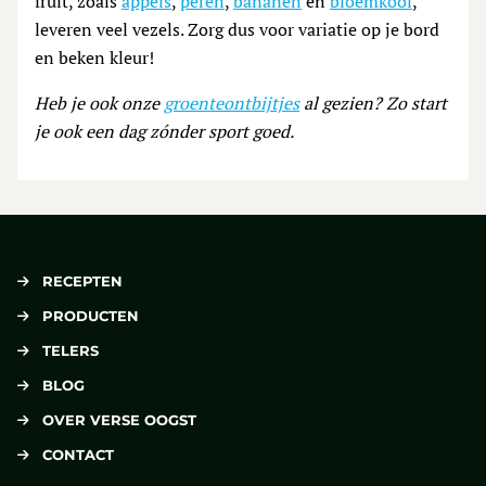
fruit, zoals
appels
,
peren
,
bananen
en
bloemkool
,
leveren veel vezels. Zorg dus voor variatie op je bord
en beken kleur!
Heb je ook onze
groenteontbijtjes
al gezien? Zo start
je ook een dag zónder sport goed.
RECEPTEN
PRODUCTEN
TELERS
BLOG
OVER VERSE OOGST
CONTACT