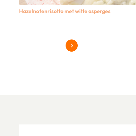
Hazelnotenrisotto met witte asperges
Lees meer over Hazelnotenrisotto met witte asperges
alles over asperges