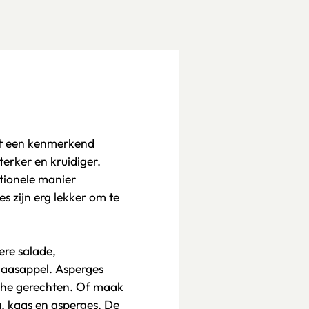
t een kenmerkend
erker en kruidiger.
tionele manier
s zijn erg lekker om te
ere salade,
naasappel. Asperges
sche gerechten. Of maak
g, kaas en asperges. De