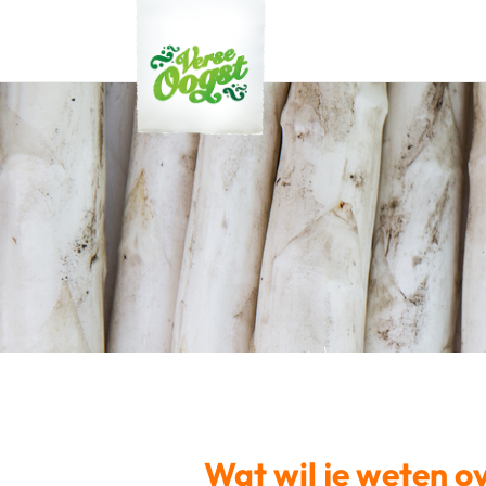
Verse Oogst
Koningin der groente!
Wat wil je weten o