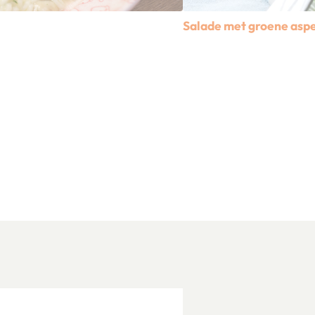
Salade met groene asp
Lees meer over Salade me