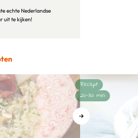
ste echte Nederlandse
uit te kijken!
pten
Recept
20-30 min