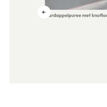
Aardappelpuree met knoflo
Lees meer over Aardappelpuree met