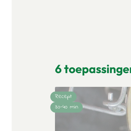
6 toepassing
Recept
30-40 min