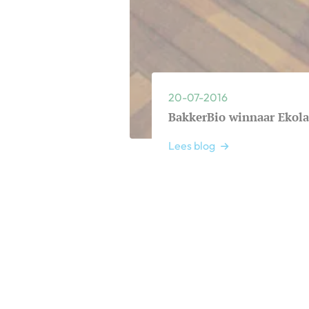
20-07-2016
BakkerBio winnaar Ekola
Lees blog
Lees meer over BakkerBio winnaar E