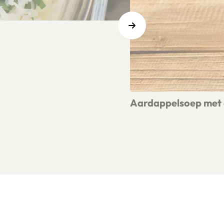
Aardappelsoep met 
Lees meer over Aardappe