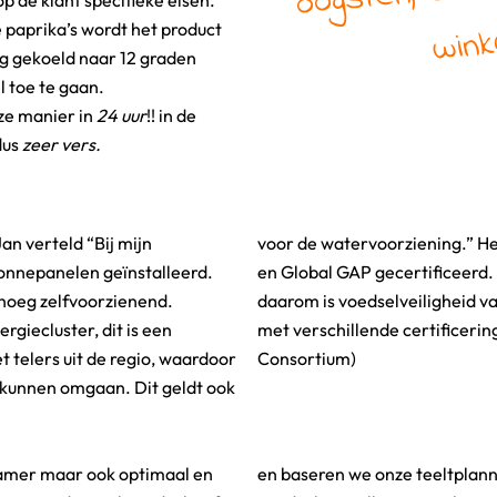
p de klant specifieke eisen.
winke
 paprika’s wordt het product
rug gekoeld naar 12 graden
l toe te gaan.
eze manier in
24 uur
!! in de
dus
zeer vers.
an verteld “Bij mijn
 daarnaast Planet Proof
zonnepanelen geïnstalleerd.
bedrijf produceert voedsel
rgiecluster, dit is een
P en BRC (British Retail
 telers uit de regio, waardoor
Consortium)
e kunnen omgaan. Dit geldt ook
rzamer maar ook optimaal en
 hierop. Zo voorkomen we