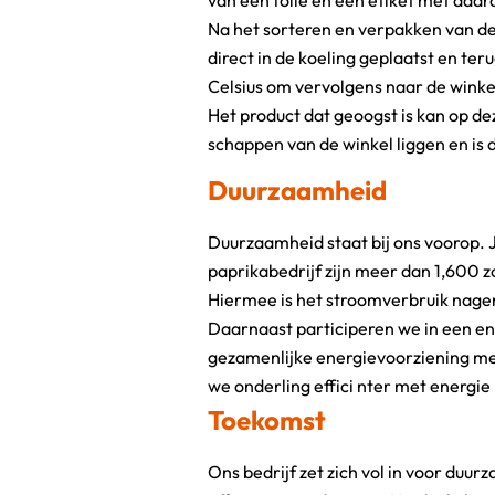
van een folie en een etiket met daaro
Na het sorteren en verpakken van de
direct in de koeling geplaatst en te
Celsius om vervolgens naar de winke
Het product dat geoogst is kan op d
schappen van de winkel liggen en is 
Duurzaamheid
Duurzaamheid staat bij ons voorop. J
voor de watervoorziening.” Het bedrijf is
paprikabedrijf zijn meer dan 1,600 
en Global GAP gecertificeerd. Ons 
Hiermee is het stroomverbruik nagenoeg zelfvoorzienend.
daarom is voedselveiligheid van groot belang. We werken dan ook
Daarnaast participeren we in een ene
met verschillende certificeringen; HACC
gezamenlijke energievoorziening met
we onderling effici nter met energi
Toekomst
Ons bedrijf zet zich vol in voor duu
en baseren we onze teeltplannen