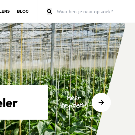
LERS
BLOG
Zoeken
Meer
eler
inspiratie