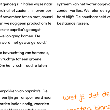
t genoeg zijn halen wij ze naar
systeem kan het water opgev
and na het zaaien. In november
zonder verlies. We telen een g
af november tot en met januari
hard blijft. De houdbaarheid va
n we nog geen product om te
bestaande rassen.
erste paprika’s geoogst
 wel op gang komen. De
an wordt het gewas gerooid.”
na bevruchting van hommels,
 vruchtje tot een groene
Om het vrucht rood te laten
Wist je dat de
 verpakken van paprika’s. De
rteerlijn getransporteerd naar
oogsten, binn
orden indien nodig, voorzien