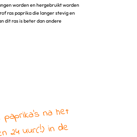
angen worden en hergebruikt worden
rof ras paprika die langer stevig en
n dit ras is beter dan andere
 paprika's na het
en 24 uur(!) in de