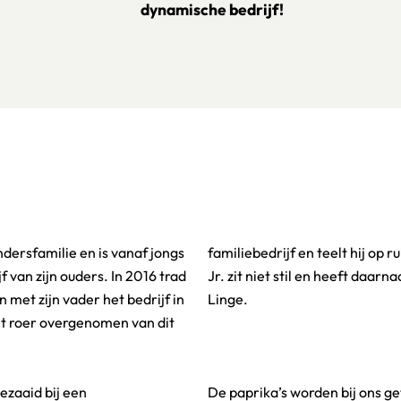
dynamische bedrijf!
ndersfamilie en is vanaf jongs
,6 hectare rode paprika’s. Jan
f van zijn ouders. In 2016 trad
ok een bedrijf in aubergines, de
n met zijn vader het bedrijf in
Linge.
et roer overgenomen van dit
ezaaid bij een
De paprika’s worden bij ons g