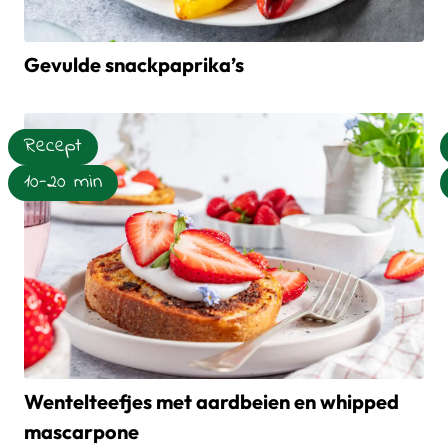
Gevulde snackpaprika’s
Lees meer over Gevulde snackpaprika’s
Recept
10-20 min
Wentelteefjes met aardbeien en whipped
mascarpone