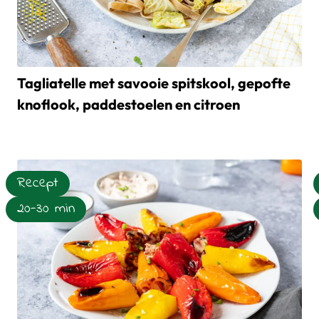
Tagliatelle met savooie spitskool, gepofte
knoflook, paddestoelen en citroen
oomijs
Lees meer over Tagliatelle met savooie spitskool, gepofte k
Recept
20-30 min