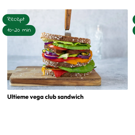
Lees meer over Wentelteefjes met aardbeien en whipped 
Recept
10-20 min
Ultieme vega club sandwich
Lees meer over Ultieme vega club sandwich