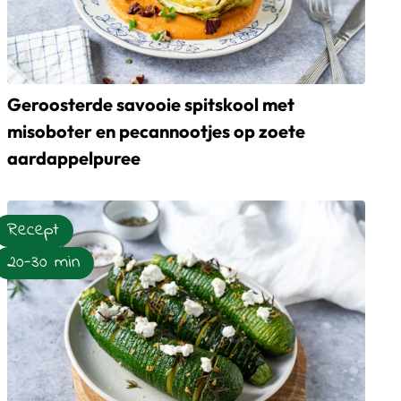
Geroosterde savooie spitskool met
misoboter en pecannootjes op zoete
noflook, paddestoelen en citroen
aardappelpuree
Lees meer over Geroosterde savooie spitskool met misoboter
Recept
20-30 min