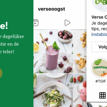
ie!
e dagelijkse
atie en de
e teler!