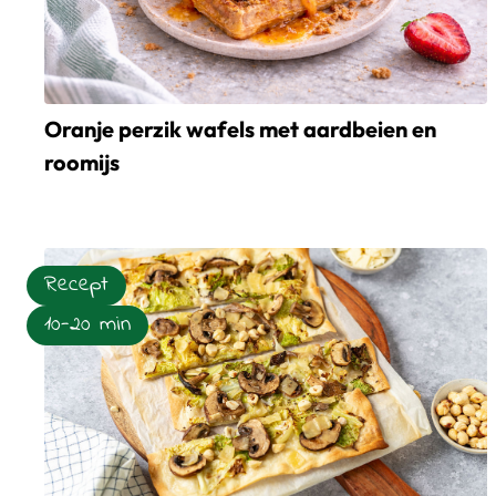
Oranje perzik wafels met aardbeien en
roomijs
Lees meer over Oranje perzik wafels met aardbeien en r
Recept
10-20 min