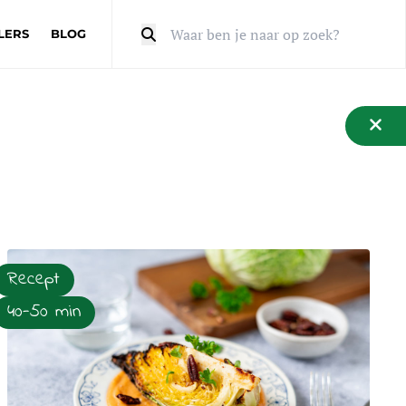
LERS
BLOG
Zoeken
Recept
40-50 min