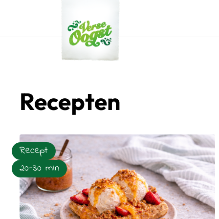
Verse Oogst
Recepten
Recept
20-30 min