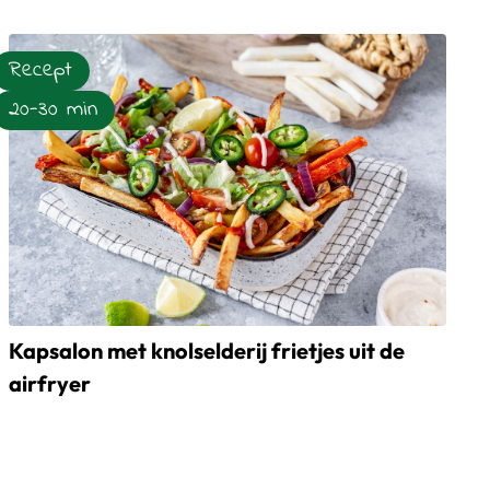
mascarpone
Recept
20-30 min
Kapsalon met knolselderij frietjes uit de
airfryer
Lees meer over Kapsalon met knolselderij frietjes uit de airfr