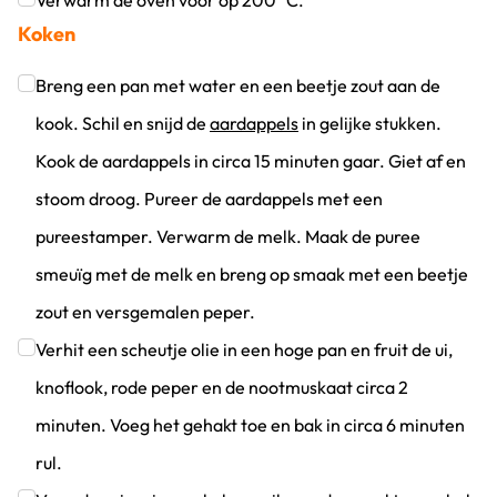
Verwarm de oven voor op 200 ºC.
Koken
Klik om dit selectievakje aan te vinken
Breng een pan met water en een beetje zout aan de
kook. Schil en snijd de
aardappels
in gelijke stukken.
Kook de aardappels in circa 15 minuten gaar. Giet af en
stoom droog. Pureer de aardappels met een
pureestamper. Verwarm de melk. Maak de puree
smeuïg met de melk en breng op smaak met een beetje
zout en versgemalen peper.
Klik om dit selectievakje aan te vinken
Verhit een scheutje olie in een hoge pan en fruit de ui,
knoflook, rode peper en de nootmuskaat circa 2
minuten. Voeg het gehakt toe en bak in circa 6 minuten
rul.