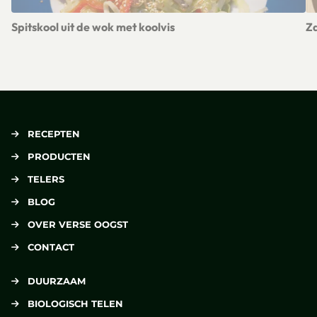
Spitskool uit de wok met koolvis
Za
Lees meer over Spitskool uit de wok met koolvis
Le
RECEPTEN
PRODUCTEN
TELERS
BLOG
OVER VERSE OOGST
CONTACT
DUURZAAM
BIOLOGISCH TELEN