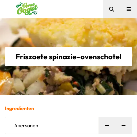
Zoeken
Me
Verse Oogst
Friszoete spinazie-ovenschotel
Ingrediënten
Persoon toe
Verw
4
personen