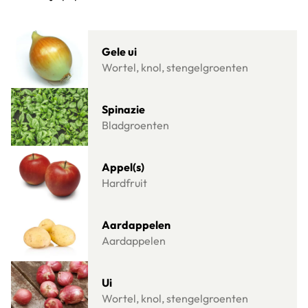
Klik om dit selectievakje aan te vinken
Lees meer over Gele ui
Gele ui
Wortel, knol, stengelgroenten
Lees meer over Spinazie
Spinazie
Bladgroenten
Lees meer over Appel(s)
Appel(s)
Hardfruit
Lees meer over Aardappelen
Aardappelen
Aardappelen
Lees meer over Ui
Ui
Wortel, knol, stengelgroenten