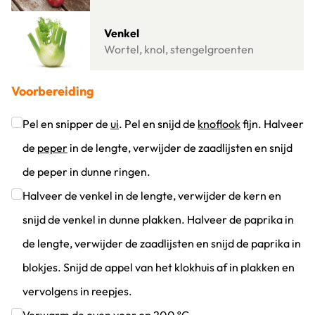
Lees meer over Venkel
Venkel
Wortel, knol, stengelgroenten
Voorbereiding
Pel en snipper de
ui
. Pel en snijd de
knoflook
fijn. Halveer
de
peper
in de lengte, verwijder de zaadlijsten en snijd
de peper in dunne ringen.
Klik om dit selectievakje aan te vinken
Halveer de venkel in de lengte, verwijder de kern en
snijd de venkel in dunne plakken. Halveer de paprika in
de lengte, verwijder de zaadlijsten en snijd de paprika in
blokjes. Snijd de appel van het klokhuis af in plakken en
vervolgens in reepjes.
Klik om dit selectievakje aan te vinken