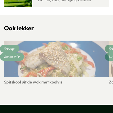
Ook lekker
Recept
Re
20-30 min
30
Spitskool uit de wok met koolvis
Za
Lees meer over Spitskool uit de wok met koolvis
Le