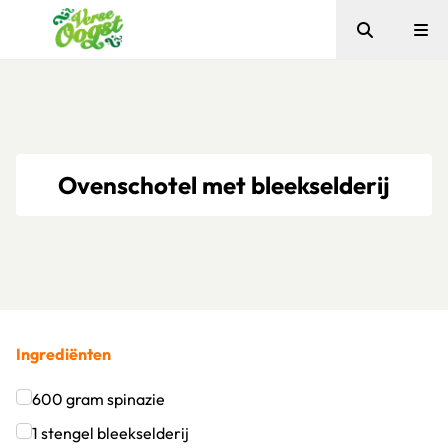
Zoeken
Me
Verse Oogst
Ovenschotel met bleekselderij
Ingrediënten
600
gram
spinazie
Klik om dit selectievakje aan te vinken
1
stengel
bleekselderij