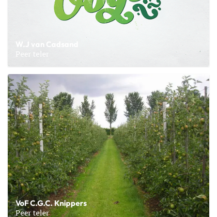
W.J van Cadsand
Peer teler
Lees meer over W.J van Cadsand
VoF C.G.C. Knippers
Peer teler