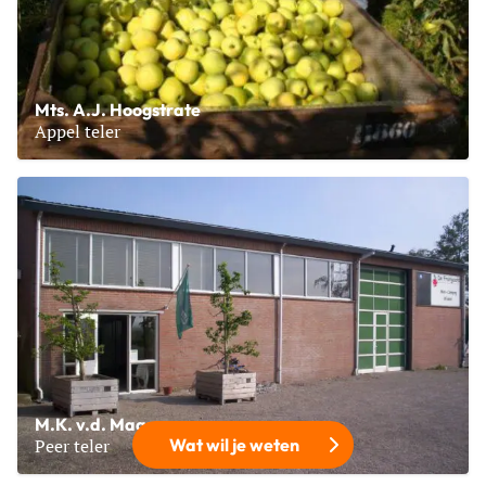
Mts. A.J. Hoogstrate
Appel teler
Lees meer over Mts. A.J. Hoogstrate
M.K. v.d. Maas
Wat wil je weten
Peer teler