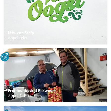
Mts. van Schip
Appel teler
Lees meer over Mts. van Schip
Fruitteeltbedrijf Flikweert
Appel & Peer teler
Lees meer over Fruitteeltbedrijf Flikweert