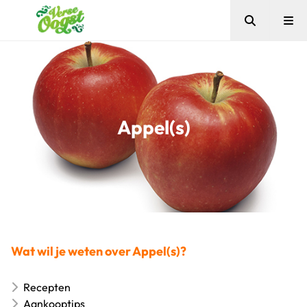
Zoeken
Me
Verse Oogst
Appel(s)
Wat wil je weten over Appel(s)?
Recepten
Aankooptips