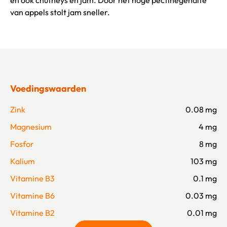
en ook chutneys en jam. Door het hoge pectinegehalte
van appels stolt jam sneller.
Voedingswaarden
Zink
0.08 mg
Magnesium
4 mg
Fosfor
8 mg
Kalium
103 mg
Vitamine B3
0.1 mg
Vitamine B6
0.03 mg
Vitamine B2
0.01 mg