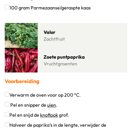
Klik om dit selectievakje aan te vinken
100
gram
Parmezaanse/geraspte kaas
Klik om dit selectievakje aan te vinken
Lees meer over Valor
Valor
Zachtfruit
Lees meer over Zoete puntpaprika
Zoete puntpaprika
Vruchtgroenten
Voorbereiding
Verwarm de oven voor op 200 ºC.
Klik om dit selectievakje aan te vinken
Pel en snipper de
uien
.
Klik om dit selectievakje aan te vinken
Pel en snijd de
knoflook
grof.
Klik om dit selectievakje aan te vinken
Halveer de paprika’s in de lengte, verwijder de