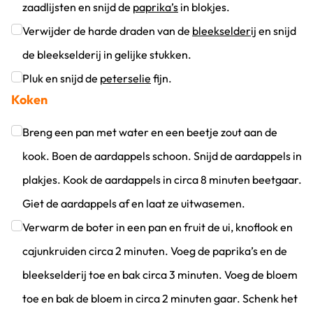
zaadlijsten en snijd de
paprika’s
in blokjes.
Klik om dit selectievakje aan te vinken
Verwijder de harde draden van de
bleekselderij
en snijd
de bleekselderij in gelijke stukken.
Klik om dit selectievakje aan te vinken
Pluk en snijd de
peterselie
fijn.
Koken
Klik om dit selectievakje aan te vinken
Breng een pan met water en een beetje zout aan de
kook. Boen de aardappels schoon. Snijd de aardappels in
plakjes. Kook de aardappels in circa 8 minuten beetgaar.
Giet de aardappels af en laat ze uitwasemen.
Klik om dit selectievakje aan te vinken
Verwarm de boter in een pan en fruit de ui, knoflook en
cajunkruiden circa 2 minuten. Voeg de paprika’s en de
bleekselderij toe en bak circa 3 minuten. Voeg de bloem
toe en bak de bloem in circa 2 minuten gaar. Schenk het