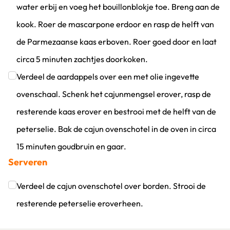
water erbij en voeg het bouillonblokje toe. Breng aan de
kook. Roer de mascarpone erdoor en rasp de helft van
de Parmezaanse kaas erboven. Roer goed door en laat
circa 5 minuten zachtjes doorkoken.
Klik om dit selectievakje aan te vinken
Verdeel de aardappels over een met olie ingevette
ovenschaal. Schenk het cajunmengsel erover, rasp de
resterende kaas erover en bestrooi met de helft van de
peterselie. Bak de cajun ovenschotel in de oven in circa
15 minuten goudbruin en gaar.
Serveren
Klik om dit selectievakje aan te vinken
Verdeel de cajun ovenschotel over borden. Strooi de
resterende peterselie eroverheen.
Klik om dit selectievakje aan te vinken