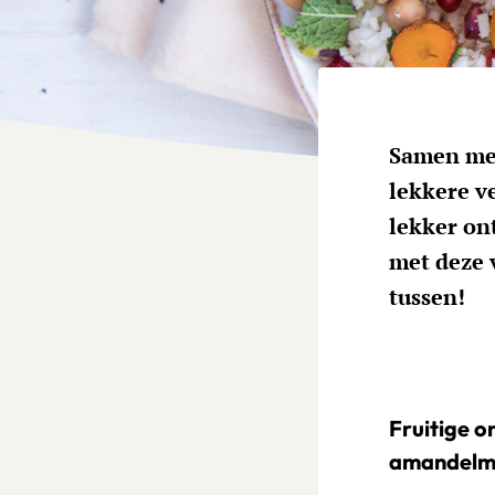
Samen met
lekkere ve
lekker on
met deze v
tussen!
Fruitige o
amandelme