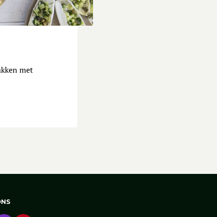
lofbootjes
akken met
ONS