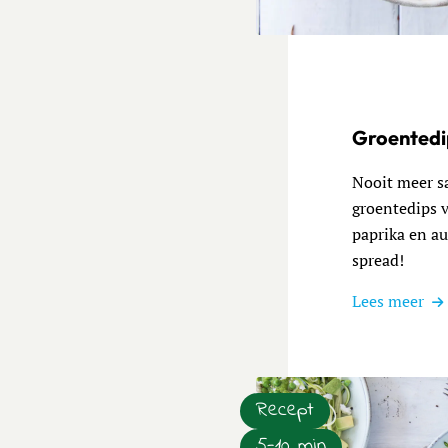
Lees meer over Fruitige on
Groentedip
Nooit meer s
groentedips v
paprika en au
spread!
Lees meer
Recept
5-10 min