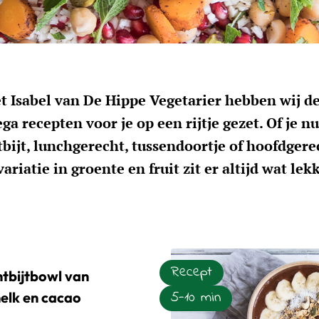
 Isabel van De Hippe Vegetarier hebben wij d
ga recepten voor je op een rijtje gezet. Of je n
tbijt, lunchgerecht, tussendoortje of hoofdgere
ariatie in groente en fruit zit er altijd wat lek
Recept
ntbijtbowl van
5-10 min
lk en cacao