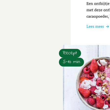
Een ontbijtje 
met deze ontb
cacaopoeder,
Lees meer
Recept
5-10 min