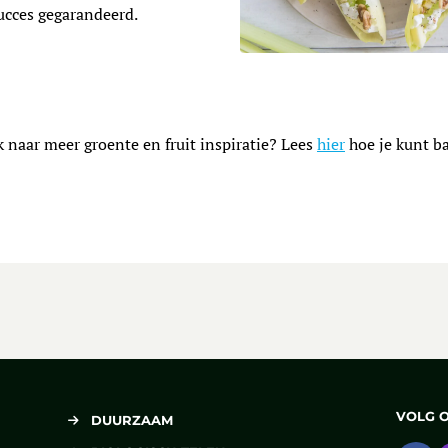
ucces gegarandeerd.
Lees meer over Creatieve wit
 naar meer groente en fruit inspiratie? Lees
hier
hoe je kunt b
VOLG 
DUURZAAM