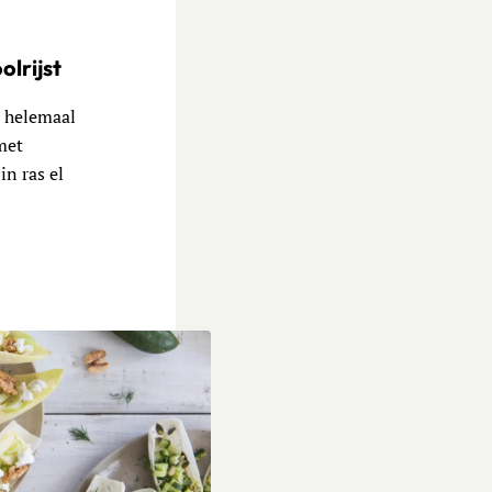
lrijst
, helemaal
met
in ras el