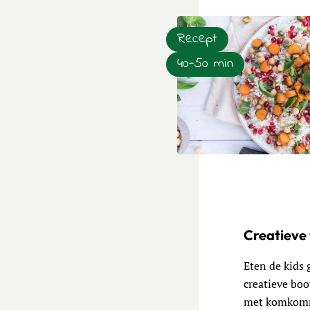
Recept
40-50 min
Lees meer over Mediteraan
Creatieve 
Eten de kids 
creatieve boo
met komkomme