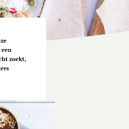
eze
u een
cht zoekt,
kers