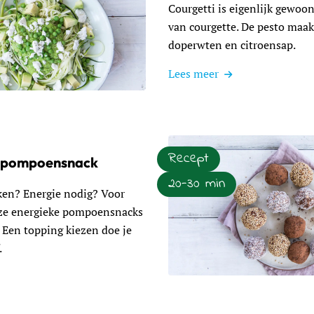
Courgetti is eigenlijk gewoon
van courgette. De pesto maak
doperwten en citroensap.
Lees meer
ourgetti
Recept
e pompoensnack
20-30 min
en? Energie nodig? Voor
eze energieke pompoensnacks
 Een topping kiezen doe je
.
Lees meer over Energieke p