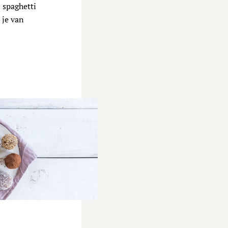
 spaghetti
 je van
ompoensnack