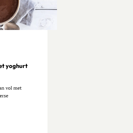
bijtbowl van amandelmelk en cacao
et yoghurt
an vol met
verse