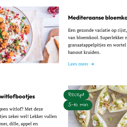
Mediteraanse bloemkoo
Een gezonde variatie op rijst
van bloemkool. Superlekker 
granaatappelpitjes en wortel 
hanout kruiden.
Lees meer
se bloemkoolrijst
Recept
witlofbootjes
5-10 min
geen witlof? Met deze
tjes zeker wel! Lekker vullen
r, dille, appel en