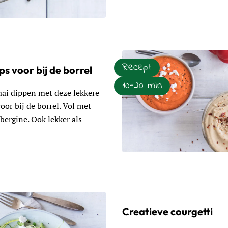
tbijtbowl met yoghurt en rood fruit
Recept
s voor bij de borrel
10-20 min
aai dippen met deze lekkere
oor bij de borrel. Vol met
bergine. Ook lekker als
Lees meer over Groentedips v
Creatieve courgetti