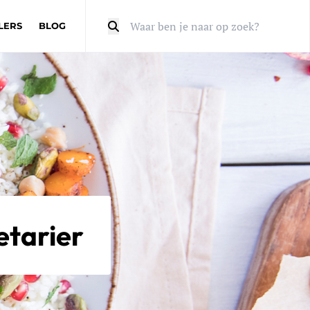
LERS
BLOG
Zoeken
etarier