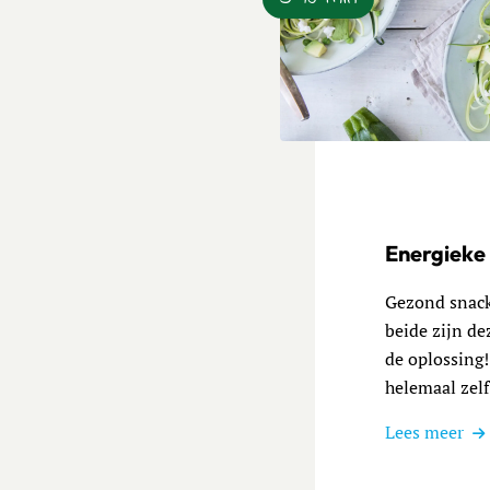
Lees meer over Creatieve c
Energiek
Gezond snack
beide zijn d
de oplossing!
helemaal zelf
Lees meer