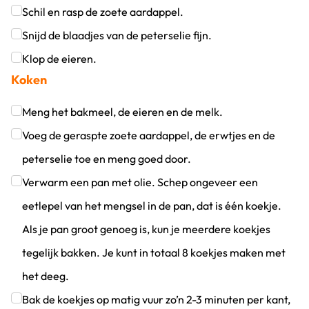
Schil en rasp de zoete aardappel.
Klik om dit selectievakje aan te vinken
Snijd de blaadjes van de peterselie fijn.
Klik om dit selectievakje aan te vinken
Klop de eieren.
Koken
Klik om dit selectievakje aan te vinken
Meng het bakmeel, de eieren en de melk.
Klik om dit selectievakje aan te vinken
Voeg de geraspte zoete aardappel, de erwtjes en de
peterselie toe en meng goed door.
Klik om dit selectievakje aan te vinken
Verwarm een pan met olie. Schep ongeveer een
eetlepel van het mengsel in de pan, dat is één koekje.
Als je pan groot genoeg is, kun je meerdere koekjes
tegelijk bakken. Je kunt in totaal 8 koekjes maken met
het deeg.
Klik om dit selectievakje aan te vinken
Bak de koekjes op matig vuur zo’n 2-3 minuten per kant,