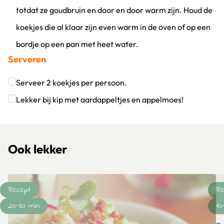
totdat ze goudbruin en door en door warm zijn. Houd de
koekjes die al klaar zijn even warm in de oven of op een
bordje op een pan met heet water.
Serveren
Klik om dit selectievakje aan te vinken
Serveer 2 koekjes per persoon.
Klik om dit selectievakje aan te vinken
Lekker bij kip met aardappeltjes en appelmoes!
Klik om dit selectievakje aan te vinken
Ook lekker
Recept
Re
20-30 min
10