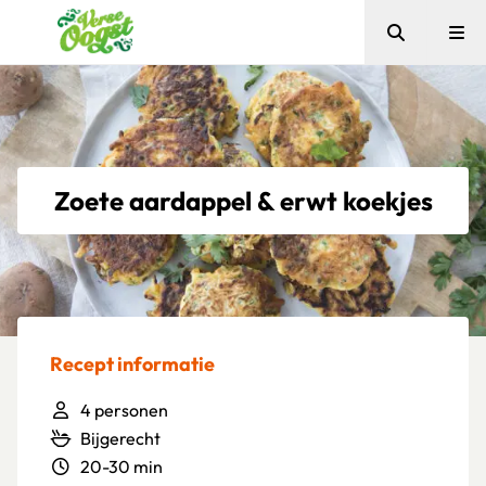
Zoeken
Me
Verse Oogst
Zoete aardappel & erwt koekjes
Recept informatie
4 personen
Bijgerecht
20-30 min