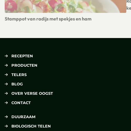
Ro
ke
Le
Stamppot van radijs met spekjes en ham
Lees meer over Stamppot van radijs met spekjes en ham
RECEPTEN
PRODUCTEN
TELERS
BLOG
OVER VERSE OOGST
CONTACT
DUURZAAM
BIOLOGISCH TELEN