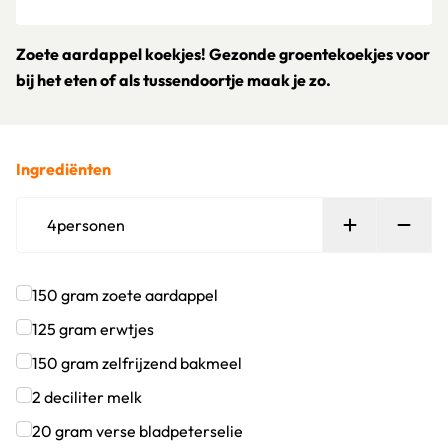
Zoete aardappel koekjes! Gezonde groentekoekjes voor
bij het eten of als tussendoortje maak je zo.
Ingrediënten
Persoon toe
Verw
4
personen
150
gram
zoete aardappel
Klik om dit selectievakje aan te vinken
125
gram
erwtjes
Klik om dit selectievakje aan te vinken
150
gram
zelfrijzend bakmeel
Klik om dit selectievakje aan te vinken
2
deciliter
melk
Klik om dit selectievakje aan te vinken
20
gram
verse bladpeterselie