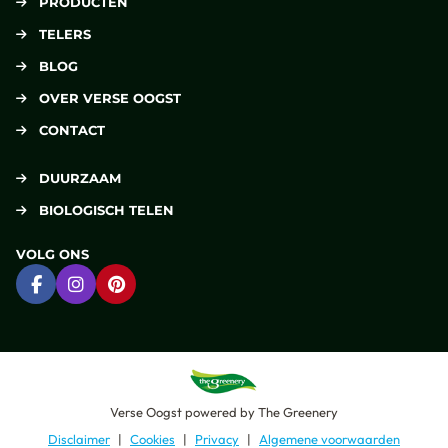
PRODUCTEN
TELERS
BLOG
OVER VERSE OOGST
CONTACT
DUURZAAM
BIOLOGISCH TELEN
VOLG ONS
Ga naar Facebook
Ga naar Instagram
Ga naar Pinterest
Verse Oogst
powered by
The Greenery
Disclaimer
Cookies
Privacy
Algemene voorwaarden