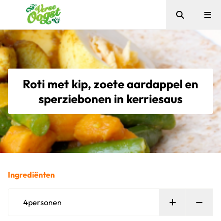
Zoeken
Me
Verse Oogst
Roti met kip, zoete aardappel en
sperziebonen in kerriesaus
Ingrediënten
Persoon toe
Verw
4
personen