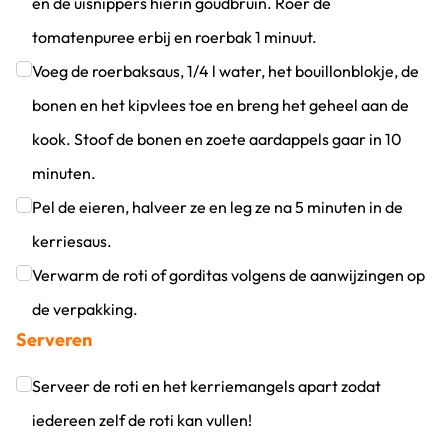
en de uisnippers hierin goudbruin. Roer de
tomatenpuree erbij en roerbak 1 minuut.
Klik om dit selectievakje aan te vinken
Voeg de roerbaksaus, 1/4 l water, het bouillonblokje, de
bonen en het kipvlees toe en breng het geheel aan de
kook. Stoof de bonen en zoete aardappels gaar in 10
minuten.
Klik om dit selectievakje aan te vinken
Pel de eieren, halveer ze en leg ze na 5 minuten in de
kerriesaus.
Klik om dit selectievakje aan te vinken
Verwarm de roti of gorditas volgens de aanwijzingen op
de verpakking.
Serveren
Klik om dit selectievakje aan te vinken
Serveer de roti en het kerriemangels apart zodat
iedereen zelf de roti kan vullen!