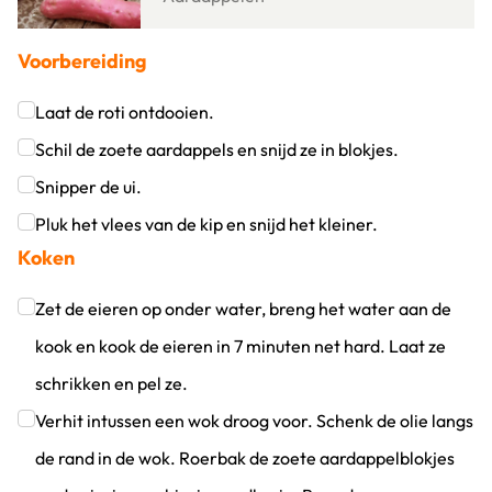
Voorbereiding
Laat de roti ontdooien.
Klik om dit selectievakje aan te vinken
Schil de zoete aardappels en snijd ze in blokjes.
Klik om dit selectievakje aan te vinken
Snipper de ui.
Klik om dit selectievakje aan te vinken
Pluk het vlees van de kip en snijd het kleiner.
Koken
Klik om dit selectievakje aan te vinken
Zet de eieren op onder water, breng het water aan de
kook en kook de eieren in 7 minuten net hard. Laat ze
schrikken en pel ze.
Klik om dit selectievakje aan te vinken
Verhit intussen een wok droog voor. Schenk de olie langs
de rand in de wok. Roerbak de zoete aardappelblokjes