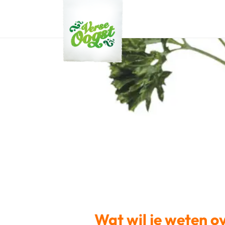
Verse Oogst
Verfijnd van smaak!
Wat wil je weten o