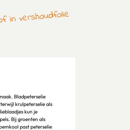
f in vershoudfolie
smaak. Bladpeterselie
erwijl krulpeterselie als
ieblaadjes kun je
els. Bij groenten als
oemkool past peterselie