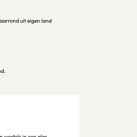
jaarrond uit eigen land
nd.
n wortels in een glas