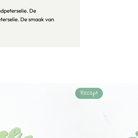
adpeterselie. De
eterselie. De smaak van
Recept