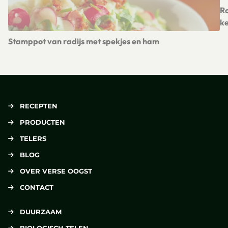
Ro
ke
Le
Stamppot van radijs met spekjes en ham
Lees meer over Stamppot van radijs met spekjes en ham
RECEPTEN
PRODUCTEN
TELERS
BLOG
OVER VERSE OOGST
CONTACT
DUURZAAM