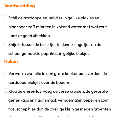
Voorbereiding
Schil de aardappelen, snijd ze in gelijke plakjes en
blancheer ze 7 minuten in kokend water met wat zout.
Laat ze goed uitlekken.
Klik om dit selectievakje aan te vinken
Snijd intussen de bosuitjes in dunne ringetjes en de
schoongemaakte paprika’s in gelijke blokjes.
Koken
Klik om dit selectievakje aan te vinken
Verwarm wat olie in een grote koekenpan, verdeel de
aardappelplakjes over de bodem.
Klik om dit selectievakje aan te vinken
Klop de eieren los, voeg de verse kruiden, de geraspte
geitenkaas en naar smaak versgemalen peper en zout
toe, schep hier dan de overige klein gesneden groenten