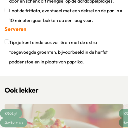
door en schenk dit mengsel op de aardappelplakjes.
Klik om dit selectievakje aan te vinken
Laat de frittata, eventueel met een deksel op de pan in ±
10 minuten gaar bakken op een laag vuur.
Serveren
Klik om dit selectievakje aan te vinken
Tip: je kunt eindeloos variëren met de extra
toegevoegde groenten, bijvoorbeeld in de herfst
paddenstoelen in plaats van paprika.
Klik om dit selectievakje aan te vinken
Ook lekker
Recept
Re
20-30 min
10