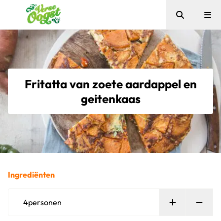
Zoeken
Me
Verse Oogst
Fritatta van zoete aardappel en
geitenkaas
Ingrediënten
Persoon toe
Verw
4
personen