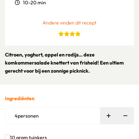
10-20 min
Andere vinden dit recept
Citroen, yoghurt, appel en radijs… deze
komkommersalade knettert van frisheid! Een ultiem
gerecht voor bij een zonnige picknick.
Ingrediënten
Persoon toe
Verw
4
personen
10
gram
tuinkers