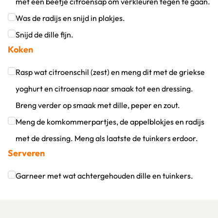
met een beetje citroensap om verkleuren tegen te gaan.
Klik om dit selectievakje aan te vinken
Was de radijs en snijd in plakjes.
Klik om dit selectievakje aan te vinken
Snijd de dille fijn.
Koken
Klik om dit selectievakje aan te vinken
Rasp wat citroenschil (zest) en meng dit met de griekse
yoghurt en citroensap naar smaak tot een dressing.
Breng verder op smaak met dille, peper en zout.
Klik om dit selectievakje aan te vinken
Meng de komkommerpartjes, de appelblokjes en radijs
met de dressing. Meng als laatste de tuinkers erdoor.
Serveren
Klik om dit selectievakje aan te vinken
Garneer met wat achtergehouden dille en tuinkers.
Klik om dit selectievakje aan te vinken