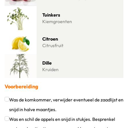
Lees meer over Tuinkers
Tuinkers
Kiemgroenten
Lees meer over Citroen
Citroen
Citrusfruit
Lees meer over Dille
Dille
Kruiden
Voorbereiding
Was de komkommer, verwijder eventueel de zaadlijst en
snijd in halve maantjes.
Klik om dit selectievakje aan te vinken
Was en schil de appels en snijd in stukjes. Besprenkel