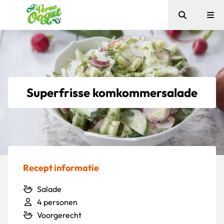
Zoeken
Me
Verse Oogst
Superfrisse komkommersalade
Recept informatie
Salade
4 personen
Voorgerecht