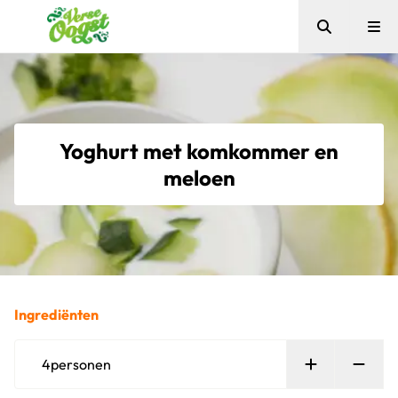
Zoeken
Me
Verse Oogst
Yoghurt met komkommer en
meloen
Ingrediënten
Persoon toe
Verw
4
personen