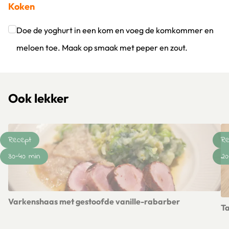
Koken
Klik om dit selectievakje aan te vinken
Doe de yoghurt in een kom en voeg de komkommer en
meloen toe. Maak op smaak met peper en zout.
Klik om dit selectievakje aan te vinken
Ook lekker
Recept
Re
30-40 min
20
Varkenshaas met gestoofde vanille-rabarber
T
Lees meer over Varkenshaas met gestoofde vanille-rabarbe
Le