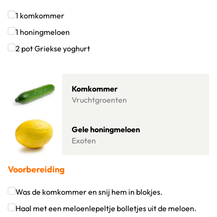
1
komkommer
Klik om dit selectievakje aan te vinken
1
honingmeloen
Klik om dit selectievakje aan te vinken
2
pot
Griekse yoghurt
Klik om dit selectievakje aan te vinken
Lees meer over Komkommer
Komkommer
Vruchtgroenten
Lees meer over Gele honingmeloen
Gele honingmeloen
Exoten
Voorbereiding
Was de komkommer en snij hem in blokjes.
Klik om dit selectievakje aan te vinken
Haal met een meloenlepeltje bolletjes uit de meloen.