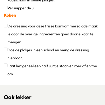
kaasschaaf in dunne plakjes.
Klik om dit selectievakje aan te vinken
Versnipper de ui.
Koken
Klik om dit selectievakje aan te vinken
De dressing voor deze frisse komkommersalade maak
je door de overige ingrediënten goed door elkaar te
mengen.
Klik om dit selectievakje aan te vinken
Doe de plakjes in een schaal en meng de dressing
hierdoor.
Klik om dit selectievakje aan te vinken
Laat het geheel een half uurtje staan en roer af en toe
om
Klik om dit selectievakje aan te vinken
Ook lekker