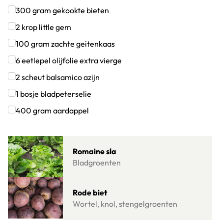
300
gram
gekookte bieten
Klik om dit selectievakje aan te vinken
2
krop
little gem
Klik om dit selectievakje aan te vinken
100
gram
zachte geitenkaas
Klik om dit selectievakje aan te vinken
6
eetlepel
olijfolie extra vierge
Klik om dit selectievakje aan te vinken
2
scheut
balsamico azijn
Klik om dit selectievakje aan te vinken
1
bosje
bladpeterselie
Klik om dit selectievakje aan te vinken
400
gram
aardappel
Klik om dit selectievakje aan te vinken
Lees meer over Romaine sla
Romaine sla
Bladgroenten
Lees meer over Rode biet
Rode biet
Wortel, knol, stengelgroenten