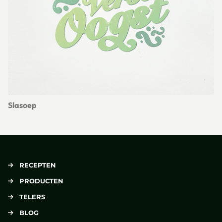
Le
Slasoep
Lees meer over Slasoep
RECEPTEN
PRODUCTEN
TELERS
BLOG