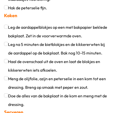
Klik om dit selectievakje aan te vinken
Hak de peterselie fijn.
Koken
Klik om dit selectievakje aan te vinken
Leg de aardappelblokjes op een met bakpapier beklede
bakplaat. Zet in de voorverwarmde oven.
Klik om dit selectievakje aan te vinken
Leg na 5 minuten de bietblokjes en de kikkererwten bij
de aardappel op de bakplaat. Bak nog 10-15 minuten.
Klik om dit selectievakje aan te vinken
Haal de ovenschaal uit de oven en laat de blokjes en
kikkererwten iets afkoelen.
Klik om dit selectievakje aan te vinken
Meng de olijfolie, azijn en peterselie in een kom tot een
dressing. Breng op smaak met peper en zout.
Klik om dit selectievakje aan te vinken
Doe de alles van de bakplaat in de kom en meng met de
dressing.
Serveren
Klik om dit selectievakje aan te vinken