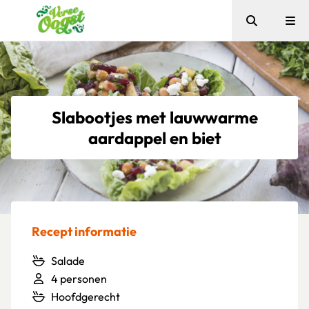
Zoeken
Me
Verse Oogst
Slabootjes met lauwwarme
aardappel en biet
Recept informatie
Salade
4 personen
Hoofdgerecht