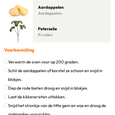
Lees meer over Aardappelen
Aardappelen
Aardappelen
Lees meer over Peterselie
Peterselie
Kruiden
Voorbereiding
Verwarm de oven voor op 200 graden.
Klik om dit selectievakje aan te vinken
Schil de aardappelen of borstel ze schoon en snijd in
blokjes.
Klik om dit selectievakje aan te vinken
Dep de rode bieten droog en snijd in blokjes.
Klik om dit selectievakje aan te vinken
Laat de kikkererwten uitlekken.
Klik om dit selectievakje aan te vinken
Snijd het stronkje van de little gem en was en droog de
slablaadjes voorzichtig.