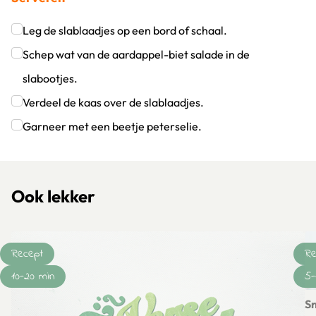
Leg de slablaadjes op een bord of schaal.
Klik om dit selectievakje aan te vinken
Schep wat van de aardappel-biet salade in de
slabootjes.
Klik om dit selectievakje aan te vinken
Verdeel de kaas over de slablaadjes.
Klik om dit selectievakje aan te vinken
Garneer met een beetje peterselie.
Klik om dit selectievakje aan te vinken
Ook lekker
Recept
Re
10-20 min
5-
Sn