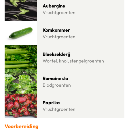
Lees meer over Aubergine
Aubergine
Vruchtgroenten
Lees meer over Komkommer
Komkommer
Vruchtgroenten
Lees meer over Bleekselderij
Bleekselderij
Wortel, knol, stengelgroenten
Lees meer over Romaine sla
Romaine sla
Bladgroenten
Lees meer over Paprika
Paprika
Vruchtgroenten
Voorbereiding