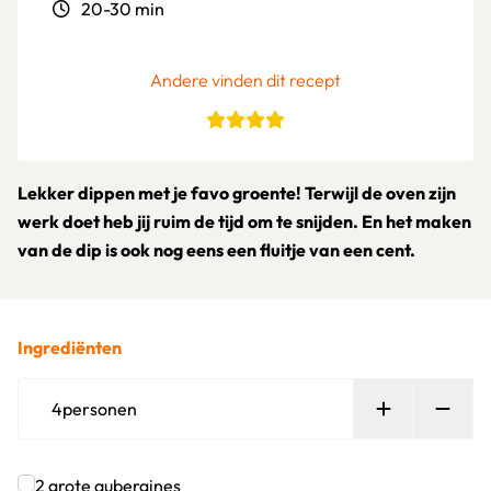
20-30 min
Andere vinden dit recept
Lekker dippen met je favo groente! Terwijl de oven zijn
werk doet heb jij ruim de tijd om te snijden. En het maken
van de dip is ook nog eens een fluitje van een cent.
Ingrediënten
Persoon toe
Verw
4
personen
2
grote aubergines