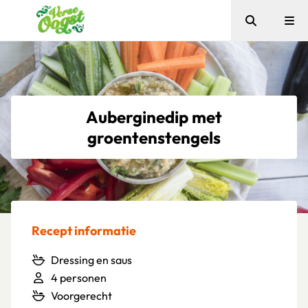
Zoeken
Me
Verse Oogst
Auberginedip met
groentenstengels
Recept informatie
Dressing en saus
4 personen
Voorgerecht