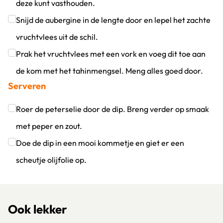
deze kunt vasthouden.
Klik om dit selectievakje aan te vinken
Snijd de aubergine in de lengte door en lepel het zachte
vruchtvlees uit de schil.
Klik om dit selectievakje aan te vinken
Prak het vruchtvlees met een vork en voeg dit toe aan
de kom met het tahinmengsel. Meng alles goed door.
Serveren
Klik om dit selectievakje aan te vinken
Roer de peterselie door de dip. Breng verder op smaak
met peper en zout.
Klik om dit selectievakje aan te vinken
Doe de dip in een mooi kommetje en giet er een
scheutje olijfolie op.
Klik om dit selectievakje aan te vinken
Ook lekker