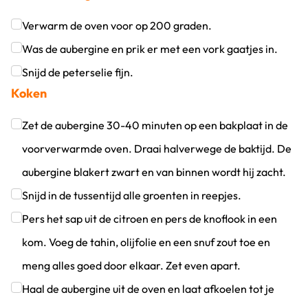
Verwarm de oven voor op 200 graden.
Klik om dit selectievakje aan te vinken
Was de aubergine en prik er met een vork gaatjes in.
Klik om dit selectievakje aan te vinken
Snijd de peterselie fijn.
Koken
Klik om dit selectievakje aan te vinken
Zet de aubergine 30-40 minuten op een bakplaat in de
voorverwarmde oven. Draai halverwege de baktijd. De
aubergine blakert zwart en van binnen wordt hij zacht.
Klik om dit selectievakje aan te vinken
Snijd in de tussentijd alle groenten in reepjes.
Klik om dit selectievakje aan te vinken
Pers het sap uit de citroen en pers de knoflook in een
kom. Voeg de tahin, olijfolie en een snuf zout toe en
meng alles goed door elkaar. Zet even apart.
Klik om dit selectievakje aan te vinken
Haal de aubergine uit de oven en laat afkoelen tot je