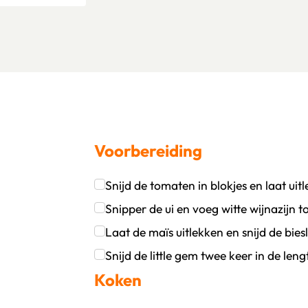
Voorbereiding
Snijd de tomaten in blokjes en laat uit
oevoegen
wijder persoon
Klik om dit selectievakje aan te vinken
Snipper de ui en voeg witte wijnazijn t
Klik om dit selectievakje aan te vinken
Klik om dit selectievakje aan te vinken
Snijd de little gem twee keer in de leng
Koken
Klik om dit selectievakje aan te vinken