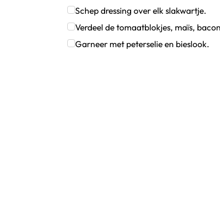
Klik om dit selectievakje aan te vinken
Schep dressing over elk slakwartje.
Klik om dit selectievakje aan te vinken
Verdeel de tomaatblokjes, maïs, bacon
Klik om dit selectievakje aan te vinken
Garneer met peterselie en bieslook.
Klik om dit selectievakje aan te vinken