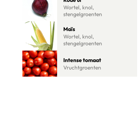
Rode ui
Wortel, knol,
stengelgroenten
Lees meer over Maïs
Maïs
Wortel, knol,
stengelgroenten
Lees meer over Intense tomaat
Intense tomaat
Vruchtgroenten