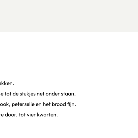
lekken.
oe tot de stukjes net onder staan.
Laat de maïs uitlekken en snijd de bieslook, peterselie en het brood fijn.
te door, tot vier kwarten.