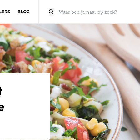
LERS
BLOG
Zoeken
t
e