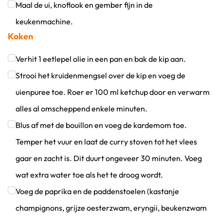
Klik om dit selectievakje aan te vinken
Maal de ui, knoflook en gember fijn in de
keukenmachine.
Koken
Klik om dit selectievakje aan te vinken
Verhit 1 eetlepel olie in een pan en bak de kip aan.
Klik om dit selectievakje aan te vinken
Strooi het kruidenmengsel over de kip en voeg de
uienpuree toe. Roer er 100 ml ketchup door en verwarm
alles al omscheppend enkele minuten.
Klik om dit selectievakje aan te vinken
Blus af met de bouillon en voeg de kardemom toe.
Temper het vuur en laat de curry stoven tot het vlees
gaar en zacht is. Dit duurt ongeveer 30 minuten. Voeg
wat extra water toe als het te droog wordt.
Klik om dit selectievakje aan te vinken
Voeg de paprika en de paddenstoelen (kastanje
champignons, grijze oesterzwam, eryngii, beukenzwam