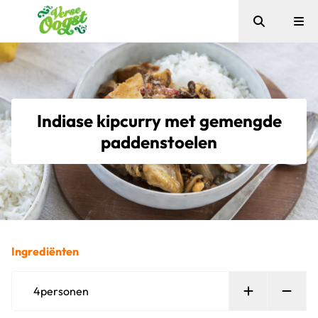
Zoeken
Me
Verse Oogst
Indiase kipcurry met gemengde
paddenstoelen
Ingrediënten
Persoon toe
Verw
4
personen