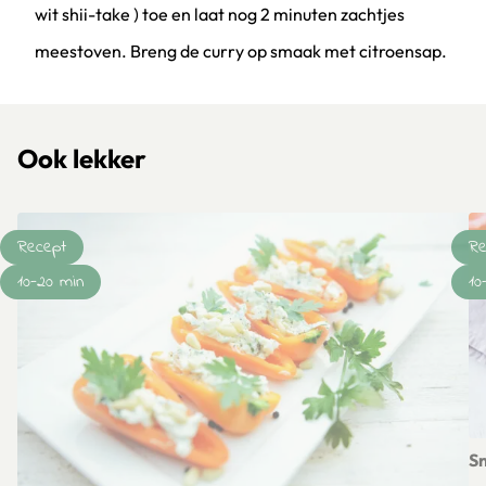
wit shii-take ) toe en laat nog 2 minuten zachtjes
meestoven. Breng de curry op smaak met citroensap.
Klik om dit selectievakje aan te vinken
Ook lekker
Recept
Re
10-20 min
10
S
Le