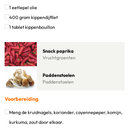
Klik om dit selectievakje aan te vinken
1
eetlepel
olie
Klik om dit selectievakje aan te vinken
400
gram
kippendijfilet
Klik om dit selectievakje aan te vinken
1
tablet
kippenbouillon
Klik om dit selectievakje aan te vinken
Lees meer over Snack paprika
Snack paprika
Vruchtgroenten
Lees meer over Paddenstoelen
Paddenstoelen
Paddenstoelen
Voorbereiding
Meng de kruidnagels, koriander, cayennepeper, komijn,
kurkuma, zout door elkaar.