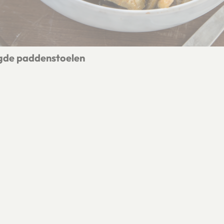
gde paddenstoelen
et gemengde paddenstoelen
DELEN
Deel op Facebook
Deel via e-mail
Deel op Pinterest
Deel op X