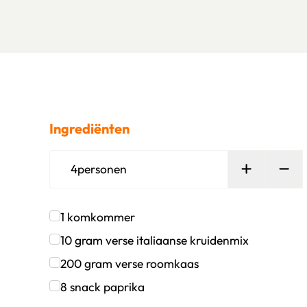
Ingrediënten
Persoon t
Ver
4
personen
1
komkommer
Klik om dit selectievakje aan te vinken
10
gram
verse italiaanse kruidenmix
Klik om dit selectievakje aan te vinken
200
gram
verse roomkaas
Klik om dit selectievakje aan te vinken
8
snack paprika