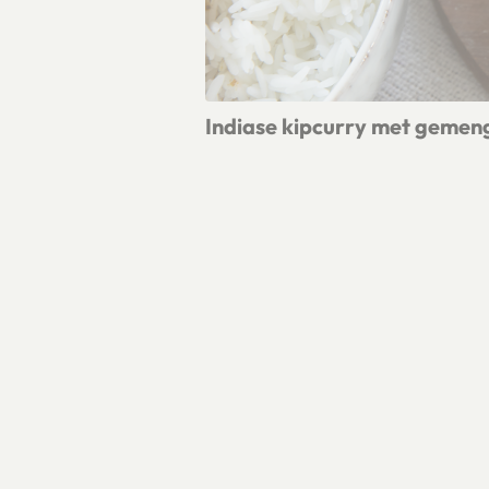
Indiase kipcurry met gemen
Lees meer over Indiase kipcurry m