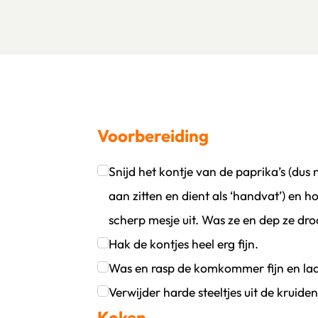
Voorbereiding
Snijd het kontje van de paprika’s (dus n
oevoegen
wijder persoon
aan zitten en dient als ‘handvat’) en 
scherp mesje uit. Was ze en dep ze dr
Klik om dit selectievakje aan te vinken
Hak de kontjes heel erg fijn.
Klik om dit selectievakje aan te vinken
Was en rasp de komkommer fijn en laat
Klik om dit selectievakje aan te vinken
Verwijder harde steeltjes uit de kruide
Koken
Klik om dit selectievakje aan te vinken