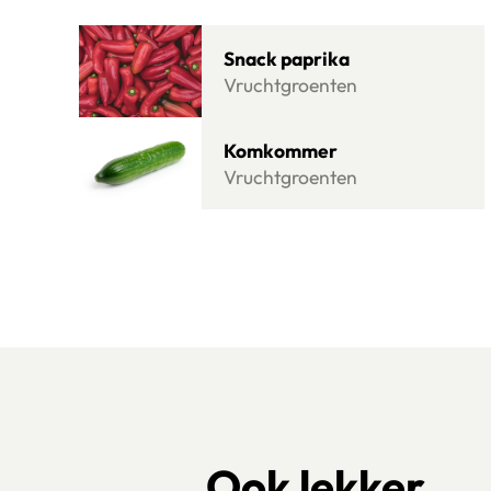
Klik om dit selectievakje aan te vinken
Lees meer over Snack paprika
Snack paprika
Vruchtgroenten
Lees meer over Komkommer
Komkommer
Vruchtgroenten
Ook lekker