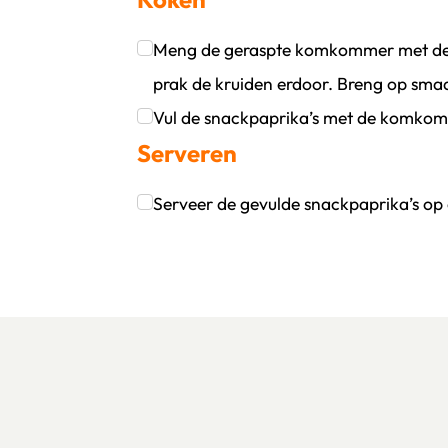
Meng de geraspte komkommer met de 
prak de kruiden erdoor. Breng op sma
Klik om dit selectievakje aan te vinken
Vul de snackpaprika’s met de komko
Serveren
Klik om dit selectievakje aan te vinken
Serveer de gevulde snackpaprika’s op
Klik om dit selectievakje aan te vinken