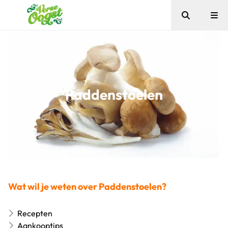
Zoeken
Me
Verse Oogst
Paddenstoelen
Wat wil je weten over Paddenstoelen?
Recepten
Aankooptips