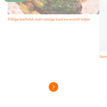
Pittige biefstuk met romige kool en ovenfrietjes
Lees meer over Pittige biefstuk met romige kool en ovenfri
Sper
Lees
alles over paddenstoelen