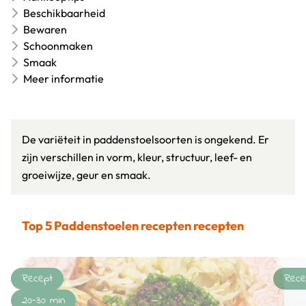
Beschikbaarheid
Bewaren
Schoonmaken
Smaak
Meer informatie
De variëteit in paddenstoelsoorten is ongekend. Er
zijn verschillen in vorm, kleur, structuur, leef- en
groeiwijze, geur en smaak.
Top 5 Paddenstoelen recepten recepten
Recept
Rece
20-30 min