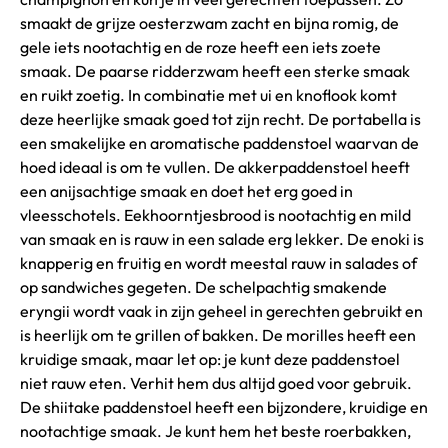
smaakt de grijze oesterzwam zacht en bijna romig, de
gele iets nootachtig en de roze heeft een iets zoete
smaak. De paarse ridderzwam heeft een sterke smaak
en ruikt zoetig. In combinatie met ui en knoflook komt
deze heerlijke smaak goed tot zijn recht. De portabella is
een smakelijke en aromatische paddenstoel waarvan de
hoed ideaal is om te vullen. De akkerpaddenstoel heeft
een anijsachtige smaak en doet het erg goed in
vleesschotels. Eekhoorntjesbrood is nootachtig en mild
van smaak en is rauw in een salade erg lekker. De enoki is
knapperig en fruitig en wordt meestal rauw in salades of
op sandwiches gegeten. De schelpachtig smakende
eryngii wordt vaak in zijn geheel in gerechten gebruikt en
is heerlijk om te grillen of bakken. De morilles heeft een
kruidige smaak, maar let op: je kunt deze paddenstoel
niet rauw eten. Verhit hem dus altijd goed voor gebruik.
De shiitake paddenstoel heeft een bijzondere, kruidige en
nootachtige smaak. Je kunt hem het beste roerbakken,