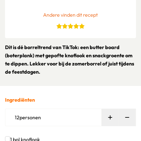
Andere vinden dit recept
Dit is dé borreltrend van TikTok: een butter board
(boterplank) met gepofte knoflook en snackgroente om
te dippen. Lekker voor bij de zomerborrel of juist tijdens
de feestdagen.
Ingrediënten
Persoon toe
Verw
12
personen
1
bol
knoflook