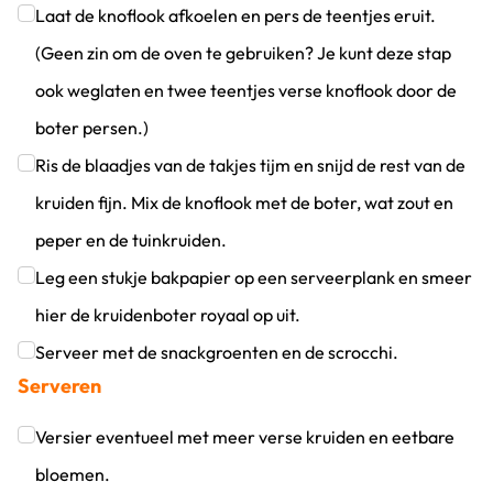
Klik om dit selectievakje aan te vinken
Laat de knoflook afkoelen en pers de teentjes eruit.
(Geen zin om de oven te gebruiken? Je kunt deze stap
ook weglaten en twee teentjes verse knoflook door de
boter persen.)
Klik om dit selectievakje aan te vinken
Ris de blaadjes van de takjes tijm en snijd de rest van de
kruiden fijn. Mix de knoflook met de boter, wat zout en
peper en de tuinkruiden.
Klik om dit selectievakje aan te vinken
Leg een stukje bakpapier op een serveerplank en smeer
hier de kruidenboter royaal op uit.
Klik om dit selectievakje aan te vinken
Serveer met de snackgroenten en de scrocchi.
Serveren
Klik om dit selectievakje aan te vinken
Versier eventueel met meer verse kruiden en eetbare
bloemen.