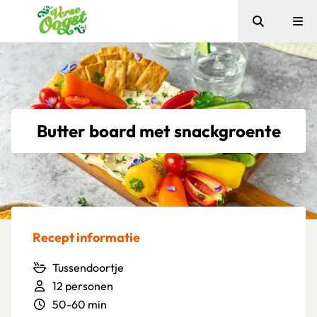
Zoeken
Me
Verse Oogst
Butter board met snackgroente
Recept informatie
Tussendoortje
12 personen
50-60 min