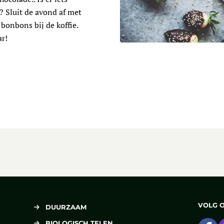
? Sluit de avond af met
bonbons bij de koffie.
r!
Lees meer over Bij de koffie
VOLG 
DUURZAAM
BIOLOGISCH TELEN