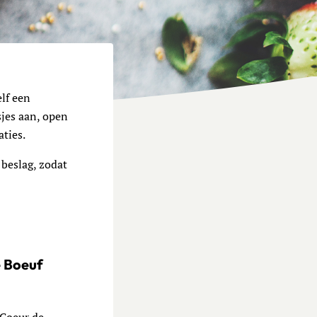
elf een
sjes aan, open
aties.
 beslag, zodat
e Boeuf