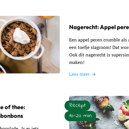
Nagerecht: Appel per
Een appel peren crumble als a
een toefje slagroom! Dat wor
Ook dit nagerecht is supersi
maken!
Lees meer
 Appel peren crumble
Recept
ie of thee:
10-20 min
nbonbons
ocolade.. Is er iets