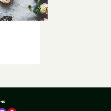
 of thee: Aardbeienbonbons
ONS