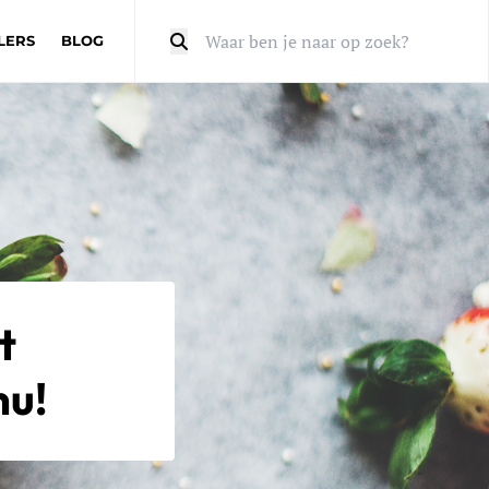
LERS
BLOG
Zoeken
t
nu!