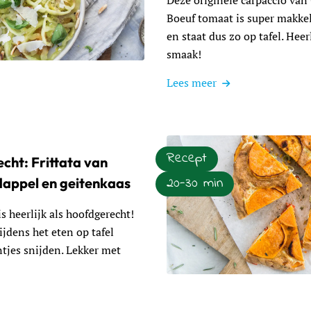
Deze originele carpaccio van
Boeuf tomaat is super makke
en staat dus zo op tafel. Heer
smaak!
: Coeur de Boeuf carpaccio
Lees meer
Recept
cht: Frittata van
20-30 min
dappel en geitenkaas
is heerlijk als hoofdgerecht!
ijdens het eten op tafel
tjes snijden. Lekker met
Lees meer over Hoofdgerecht: