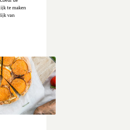
 Coeur de
lijk te maken
lijk van
 Frittata van zoete aardappel en geitenkaas