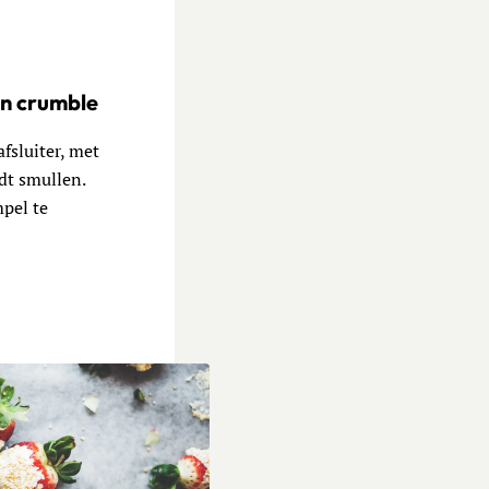
en crumble
fsluiter, met
dt smullen.
mpel te