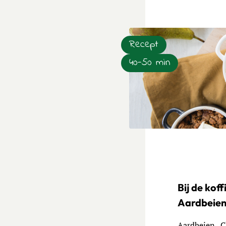
Recept
40-50 min
Lees meer over Nagerecht:
Bij de koff
Aardbeie
Aardbeien.. Ch