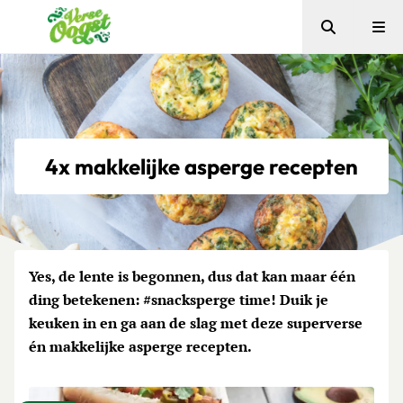
Zoeken
Me
Verse Oogst
4x makkelijke asperge recepten
Yes, de lente is begonnen, dus dat kan maar één
ding betekenen: #snacksperge time! Duik je
keuken in en ga aan de slag met deze superverse
én makkelijke asperge recepten.