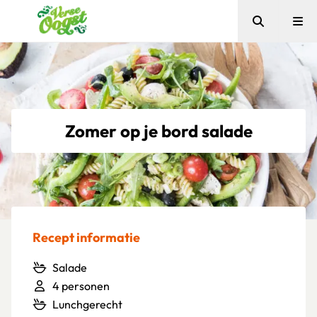
Zoeken
Me
Verse Oogst
Zomer op je bord salade
Recept informatie
Salade
4 personen
Lunchgerecht