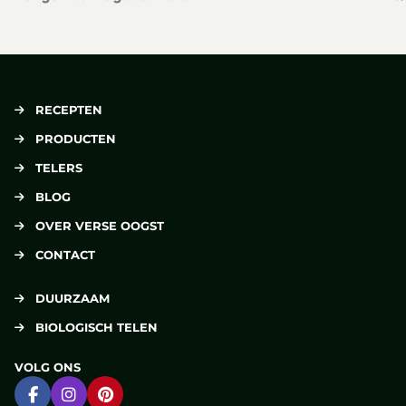
Lees meer over Zelfgemaakte guacamole
Le
RECEPTEN
PRODUCTEN
TELERS
BLOG
OVER VERSE OOGST
CONTACT
DUURZAAM
BIOLOGISCH TELEN
VOLG ONS
Ga naar Facebook
Ga naar Instagram
Ga naar Pinterest