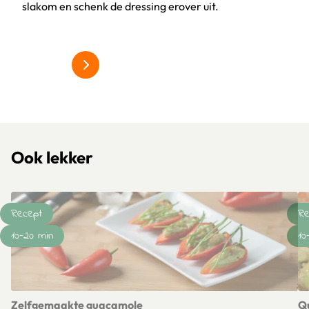
slakom en schenk de dressing erover uit.
Klik om dit selectievakje aan te vinken
Ook lekker
Recept
Re
10-20 min
10
Zelfgemaakte guacamole
Q