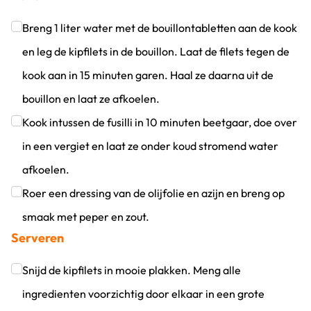
Breng 1 liter water met de bouillontabletten aan de kook
en leg de kipfilets in de bouillon. Laat de filets tegen de
kook aan in 15 minuten garen. Haal ze daarna uit de
bouillon en laat ze afkoelen.
Klik om dit selectievakje aan te vinken
Kook intussen de fusilli in 10 minuten beetgaar, doe over
in een vergiet en laat ze onder koud stromend water
afkoelen.
Klik om dit selectievakje aan te vinken
Roer een dressing van de olijfolie en azijn en breng op
smaak met peper en zout.
Serveren
Klik om dit selectievakje aan te vinken
Snijd de kipfilets in mooie plakken. Meng alle
ingredienten voorzichtig door elkaar in een grote