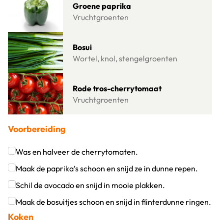
Groene paprika
Vruchtgroenten
Lees meer over Bosui
Bosui
Wortel, knol, stengelgroenten
Lees meer over Rode tros-cherrytomaat
Rode tros-cherrytomaat
Vruchtgroenten
Voorbereiding
Was en halveer de cherrytomaten.
Klik om dit selectievakje aan te vinken
Maak de paprika’s schoon en snijd ze in dunne repen.
Klik om dit selectievakje aan te vinken
Schil de avocado en snijd in mooie plakken.
Klik om dit selectievakje aan te vinken
Maak de bosuitjes schoon en snijd in flinterdunne ringen.
Koken
Klik om dit selectievakje aan te vinken