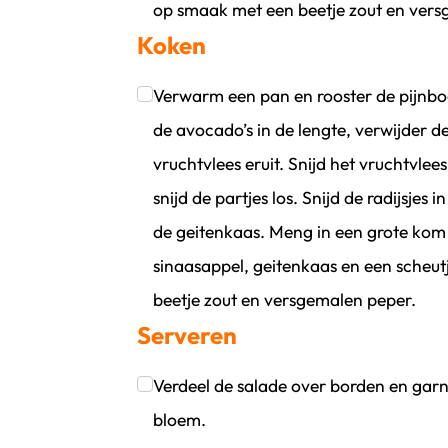
op smaak met een beetje zout en vers
Koken
Klik om dit selectievakje aan te vinken
Verwarm een pan en rooster de pijnbo
de avocado’s in de lengte, verwijder d
vruchtvlees eruit. Snijd het vruchtvlees
snijd de partjes los. Snijd de radijsjes
de geitenkaas. Meng in een grote kom
sinaasappel, geitenkaas en een scheutj
beetje zout en versgemalen peper.
Serveren
Klik om dit selectievakje aan te vinken
Verdeel de salade over borden en garn
bloem.