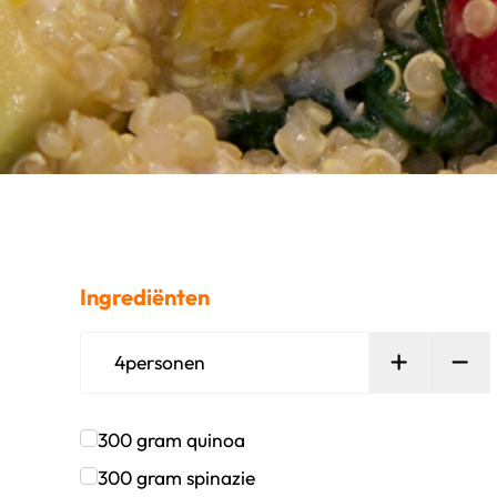
Ingrediënten
Persoon t
Ver
4
personen
300
gram
quinoa
Klik om dit selectievakje aan te vinken
300
gram
spinazie