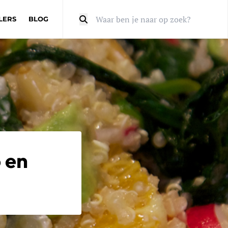
LERS
BLOG
Zoeken
 en