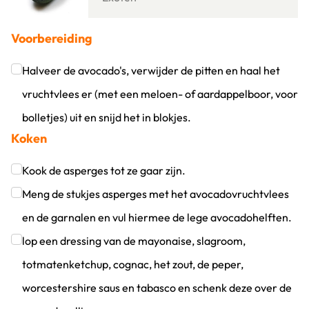
Voorbereiding
Halveer de avocado's, verwijder de pitten en haal het
vruchtvlees er (met een meloen- of aardappelboor, voor
bolletjes) uit en snijd het in blokjes.
Koken
Klik om dit selectievakje aan te vinken
Kook de asperges tot ze gaar zijn.
Klik om dit selectievakje aan te vinken
Meng de stukjes asperges met het avocadovruchtvlees
en de garnalen en vul hiermee de lege avocadohelften.
Klik om dit selectievakje aan te vinken
lop een dressing van de mayonaise, slagroom,
totmatenketchup, cognac, het zout, de peper,
worcestershire saus en tabasco en schenk deze over de