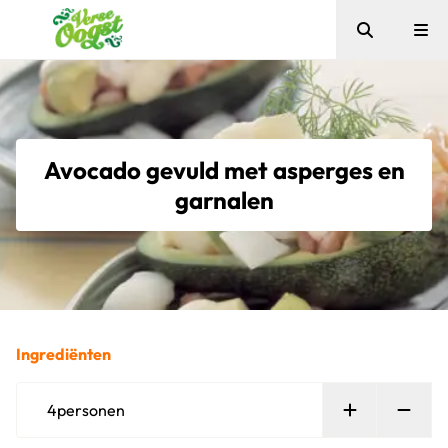
Zoeken
Me
Verse Oogst
Avocado gevuld met asperges en
garnalen
Ingrediënten
Persoon toe
Verw
4
personen