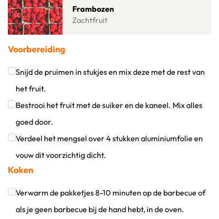
Frambozen
Zachtfruit
Voorbereiding
Snijd de pruimen in stukjes en mix deze met de rest van
het fruit.
Klik om dit selectievakje aan te vinken
Bestrooi het fruit met de suiker en de kaneel. Mix alles
goed door.
Klik om dit selectievakje aan te vinken
Verdeel het mengsel over 4 stukken aluminiumfolie en
vouw dit voorzichtig dicht.
Koken
Klik om dit selectievakje aan te vinken
Verwarm de pakketjes 8-10 minuten op de barbecue of
als je geen barbecue bij de hand hebt, in de oven.