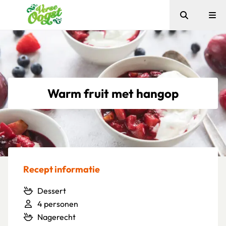
Zoeken
Me
Verse Oogst
Warm fruit met hangop
Recept informatie
Dessert
4 personen
Nagerecht