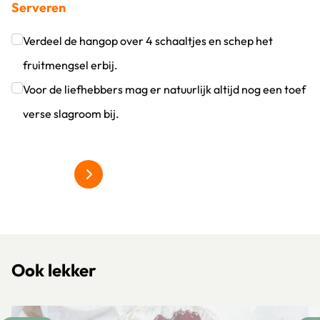
Serveren
Klik om dit selectievakje aan te vinken
Verdeel de hangop over 4 schaaltjes en schep het
fruitmengsel erbij.
Klik om dit selectievakje aan te vinken
Voor de liefhebbers mag er natuurlijk altijd nog een toef
verse slagroom bij.
Klik om dit selectievakje aan te vinken
Alles over grillgroentes
Ook lekker