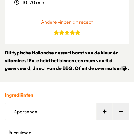
10-20 min
Andere vinden dit recept
Dit typische Hollandse dessert barst van de kleur én
vitamines! En je hebt het binnen een mum van tijd
geserveerd, direct van de BBQ. Of uit de oven natuurlijk.
Ingrediënten
Persoon toe
Verw
4
personen
4
pruimen