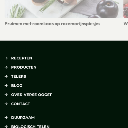
Pruimen met roomkaas op rozemarijnspiesjes
W
Lees meer over Pruimen met roomkaas op rozemarijnspiesje
Le
RECEPTEN
PRODUCTEN
TELERS
BLOG
OVER VERSE OOGST
CONTACT
DUURZAAM
BIOLOGISCH TELEN