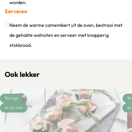
worden.
Serveren
Klik om dit selectievakje aan te vinken
Neem de warme camembert uit de oven, bestrooi met
de gehakte walnoten en serveer met knapperig
stokbrood.
Klik om dit selectievakje aan te vinken
Ook lekker
Recept
Re
10-20 min
10