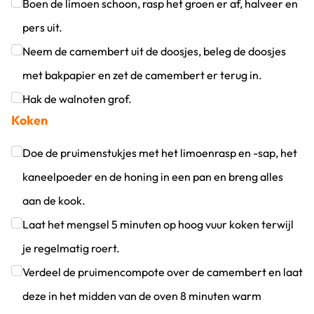
Klik om dit selectievakje aan te vinken
Boen de limoen schoon, rasp het groen er af, halveer en
pers uit.
Klik om dit selectievakje aan te vinken
Neem de camembert uit de doosjes, beleg de doosjes
met bakpapier en zet de camembert er terug in.
Klik om dit selectievakje aan te vinken
Hak de walnoten grof.
Koken
Klik om dit selectievakje aan te vinken
Doe de pruimenstukjes met het limoenrasp en -sap, het
kaneelpoeder en de honing in een pan en breng alles
aan de kook.
Klik om dit selectievakje aan te vinken
Laat het mengsel 5 minuten op hoog vuur koken terwijl
je regelmatig roert.
Klik om dit selectievakje aan te vinken
Verdeel de pruimencompote over de camembert en laat
deze in het midden van de oven 8 minuten warm