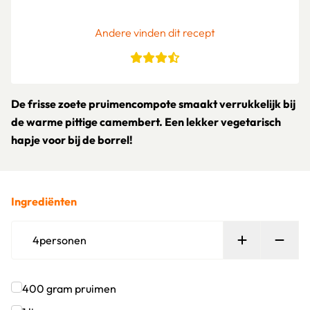
Andere vinden dit recept
De frisse zoete pruimencompote smaakt verrukkelijk bij
de warme pittige camembert. Een lekker vegetarisch
hapje voor bij de borrel!
Ingrediënten
Persoon toe
Verw
4
personen
400
gram
pruimen