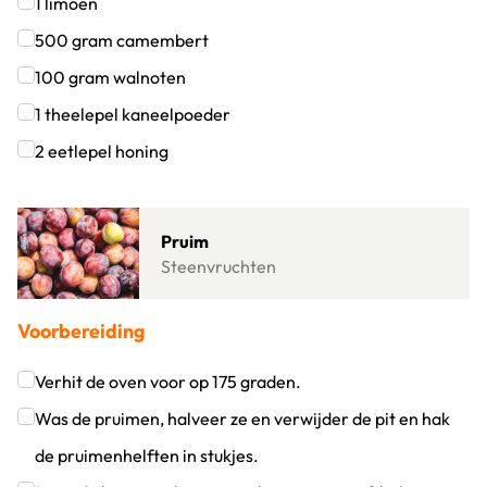
Klik om dit selectievakje aan te vinken
1
limoen
Klik om dit selectievakje aan te vinken
500
gram
camembert
Klik om dit selectievakje aan te vinken
100
gram
walnoten
Klik om dit selectievakje aan te vinken
1
theelepel
kaneelpoeder
Klik om dit selectievakje aan te vinken
2
eetlepel
honing
Klik om dit selectievakje aan te vinken
Lees meer over Pruim
Pruim
Steenvruchten
Voorbereiding
Verhit de oven voor op 175 graden.
Klik om dit selectievakje aan te vinken
Was de pruimen, halveer ze en verwijder de pit en hak
de pruimenhelften in stukjes.