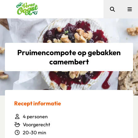
Zoeken
Me
Verse Oogst
Pruimencompote op gebakken
camembert
Recept informatie
4 personen
Voorgerecht
20-30 min