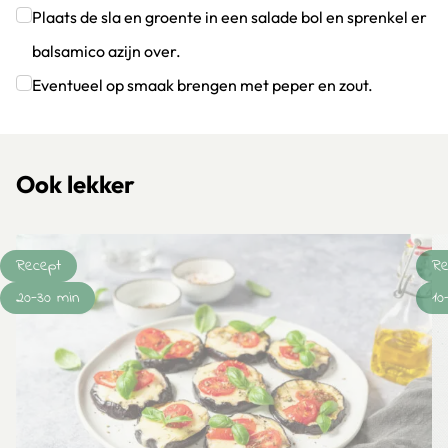
Klik om dit selectievakje aan te vinken
Plaats de sla en groente in een salade bol en sprenkel er
balsamico azijn over.
Klik om dit selectievakje aan te vinken
Eventueel op smaak brengen met peper en zout.
Klik om dit selectievakje aan te vinken
Ook lekker
Recept
Re
20-30 min
10