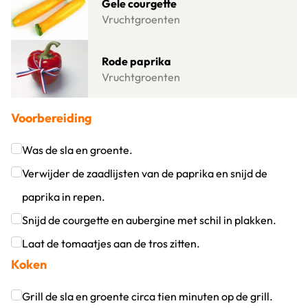
Gele courgette
Vruchtgroenten
Lees meer over Rode paprika
Rode paprika
Vruchtgroenten
Voorbereiding
Was de sla en groente.
Klik om dit selectievakje aan te vinken
Verwijder de zaadlijsten van de paprika en snijd de
paprika in repen.
Klik om dit selectievakje aan te vinken
Snijd de courgette en aubergine met schil in plakken.
Klik om dit selectievakje aan te vinken
Laat de tomaatjes aan de tros zitten.
Koken
Klik om dit selectievakje aan te vinken
Grill de sla en groente circa tien minuten op de grill.