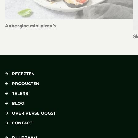
Aubergine mini pizza’s
Lees meer over Aubergine mini pizza’s
S
Le
RECEPTEN
PRODUCTEN
TELERS
BLOG
OVER VERSE OOGST
CONTACT
DUURZAAM