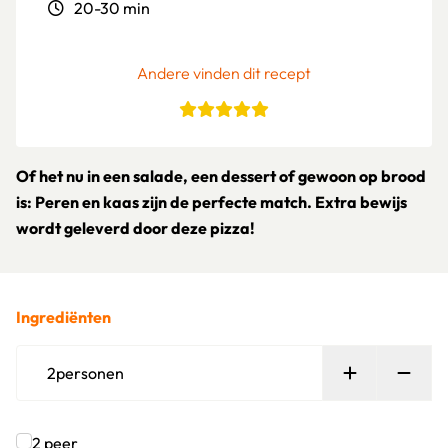
20-30 min
Andere vinden dit recept
Of het nu in een salade, een dessert of gewoon op brood
is: Peren en kaas zijn de perfecte match. Extra bewijs
wordt geleverd door deze pizza!
Ingrediënten
Persoon toe
Verw
2
personen
2
peer