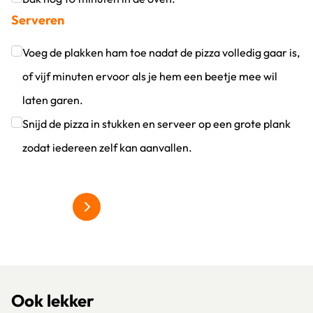
Serveren
Klik om dit selectievakje aan te vinken
Voeg de plakken ham toe nadat de pizza volledig gaar is,
of vijf minuten ervoor als je hem een beetje mee wil
laten garen.
Klik om dit selectievakje aan te vinken
Snijd de pizza in stukken en serveer op een grote plank
zodat iedereen zelf kan aanvallen.
Klik om dit selectievakje aan te vinken
meer over hardfruit
Ook lekker