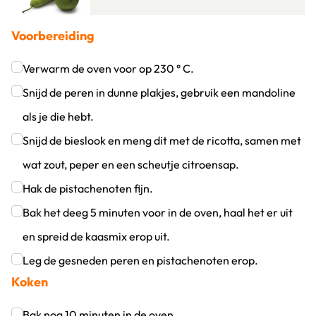
Voorbereiding
Verwarm de oven voor op 230 ° C.
Klik om dit selectievakje aan te vinken
Snijd de peren in dunne plakjes, gebruik een mandoline
als je die hebt.
Klik om dit selectievakje aan te vinken
Snijd de bieslook en meng dit met de ricotta, samen met
wat zout, peper en een scheutje citroensap.
Klik om dit selectievakje aan te vinken
Hak de pistachenoten fijn.
Klik om dit selectievakje aan te vinken
Bak het deeg 5 minuten voor in de oven, haal het er uit
en spreid de kaasmix erop uit.
Klik om dit selectievakje aan te vinken
Leg de gesneden peren en pistachenoten erop.
Koken
Klik om dit selectievakje aan te vinken
Bak nog 10 minuten in de oven.