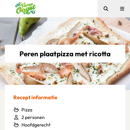
Zoeken
Me
Verse Oogst
Peren plaatpizza met ricotta
Recept informatie
Pizza
2 personen
Hoofdgerecht