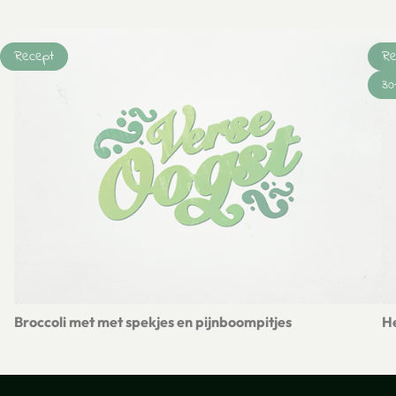
Recept
Re
30
Broccoli met met spekjes en pijnboompitjes
He
Lees meer over Broccoli met met spekjes en pijnboompitjes
Le