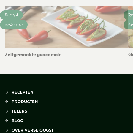
Recept
Re
10-20 min
10
Zelfgemaakte guacamole
Q
Lees meer over Zelfgemaakte guacamole
Le
RECEPTEN
PRODUCTEN
TELERS
BLOG
OVER VERSE OOGST