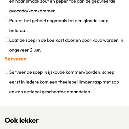
en naar smaak zout en peper toe aan de gepureerde
avocado/komkommer.
Klik om dit selectievakje aan te vinken
Pureer het geheel nogmaals tot een gladde soep
ontstaat.
Klik om dit selectievakje aan te vinken
Laat de soep in de koelkast door en door koud worden in
ongeveer 2 uur.
Serveren
Klik om dit selectievakje aan te vinken
Serveer de soep in ijskoude kommen/borden, schep
eerst in iedere kom een theelepel limoenrasp met sap
en een eetlepel geschaafde amandelen.
Klik om dit selectievakje aan te vinken
Ook lekker