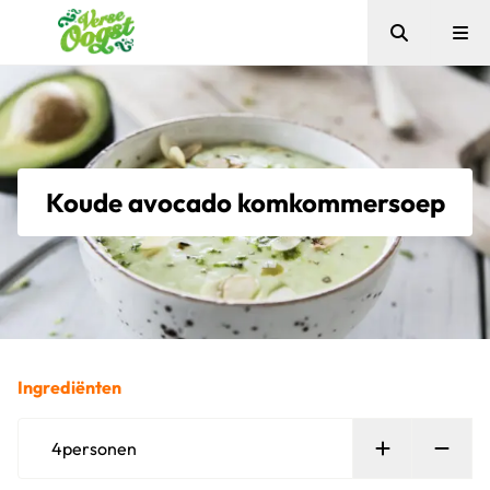
Zoeken
Me
Verse Oogst
Koude avocado komkommersoep
Ingrediënten
Persoon toe
Verw
4
personen