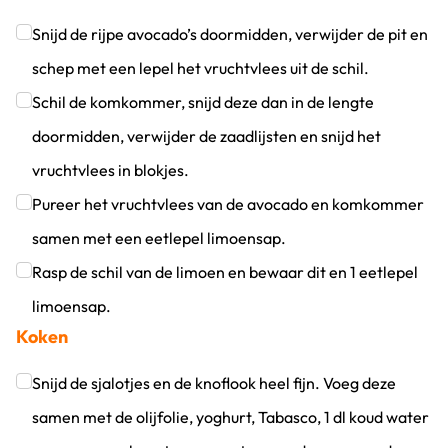
Snijd de rijpe avocado’s doormidden, verwijder de pit en
schep met een lepel het vruchtvlees uit de schil.
Klik om dit selectievakje aan te vinken
Schil de komkommer, snijd deze dan in de lengte
doormidden, verwijder de zaadlijsten en snijd het
vruchtvlees in blokjes.
Klik om dit selectievakje aan te vinken
Pureer het vruchtvlees van de avocado en komkommer
samen met een eetlepel limoensap.
Klik om dit selectievakje aan te vinken
Rasp de schil van de limoen en bewaar dit en 1 eetlepel
limoensap.
Koken
Klik om dit selectievakje aan te vinken
Snijd de sjalotjes en de knoflook heel fijn. Voeg deze
samen met de olijfolie, yoghurt, Tabasco, 1 dl koud water