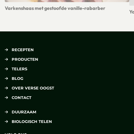
Varkenshaas met gestoofde vanille-rabarber
Y
Lees meer over Varkenshaas met gestoofde vanille-rabarbe
Le
RECEPTEN
PRODUCTEN
TELERS
BLOG
OVER VERSE OOGST
CONTACT
DUURZAAM
BIOLOGISCH TELEN