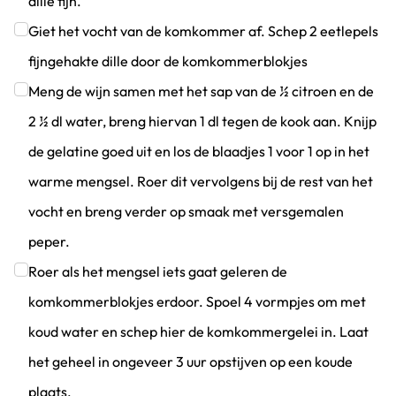
dille fijn.
Klik om dit selectievakje aan te vinken
Giet het vocht van de komkommer af. Schep 2 eetlepels
fijngehakte dille door de komkommerblokjes
Klik om dit selectievakje aan te vinken
Meng de wijn samen met het sap van de ½ citroen en de
2 ½ dl water, breng hiervan 1 dl tegen de kook aan. Knijp
de gelatine goed uit en los de blaadjes 1 voor 1 op in het
warme mengsel. Roer dit vervolgens bij de rest van het
vocht en breng verder op smaak met versgemalen
peper.
Klik om dit selectievakje aan te vinken
Roer als het mengsel iets gaat geleren de
komkommerblokjes erdoor. Spoel 4 vormpjes om met
koud water en schep hier de komkommergelei in. Laat
het geheel in ongeveer 3 uur opstijven op een koude
plaats.