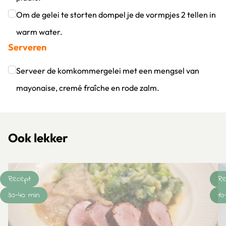
Klik om dit selectievakje aan te vinken
Om de gelei te storten dompel je de vormpjes 2 tellen in
warm water.
Serveren
Klik om dit selectievakje aan te vinken
Serveer de komkommergelei met een mengsel van
mayonaise, cremé fraîche en rode zalm.
Klik om dit selectievakje aan te vinken
Ook lekker
Recept
Re
30-40 min
10