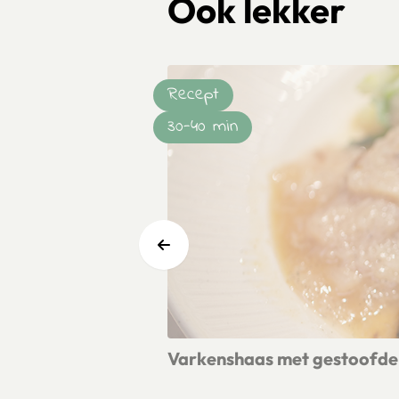
Ook lekker
Recept
30-40 min
Varkenshaas met gestoofde 
Lees meer over Varkenshaas met ges