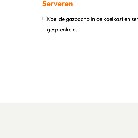
Serveren
Klik om dit selectievakje aan te vinken
Koel de gazpacho in de koelkast en ser
gesprenkeld.
Klik om dit selectievakje aan te vinken