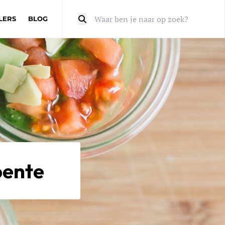
LERS
BLOG
Zoeken
oente