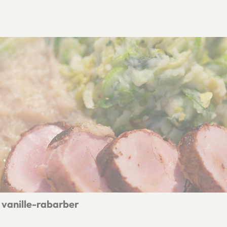
vanille-rabarber
toofde vanille-rabarber