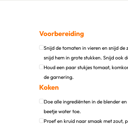
Voorbereiding
Snijd de tomaten in vieren en snijd d
oevoegen
wijder persoon
snijd hem in grote stukken. Snijd ook 
Klik om dit selectievakje aan te vinken
Houd een paar stukjes tomaat, komko
de garnering.
Koken
Klik om dit selectievakje aan te vinken
Doe alle ingrediënten in de blender e
beetje water toe.
Klik om dit selectievakje aan te vinken
Proef en kruid naar smaak met zout, pe