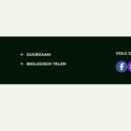
VOLG 
DUURZAAM
BIOLOGISCH TELEN
Ga
DELEN
Deel op Facebook
Deel via e-mail
Deel op Pinterest
Deel op X
 Oogst
powered by
The Greenery
-
Disclaimer
Cookies
Privacy
Algem