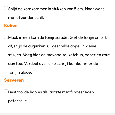
Snijd de komkommer in stukken van 5 cm. Naar wens
met of zonder schil.
Koken
Klik om dit selectievakje aan te vinken
Maak in een kom de tonijnsalade. Giet de tonijn uit blik
af, snijd de augurken, ui, geschilde appel in kleine
stukjes. Voeg hier de mayonaise, ketchup, peper en zout
aan toe. Verdeel over elke schrijf komkommer de
tonijnsalade.
Serveren
Klik om dit selectievakje aan te vinken
Bestrooi de hapjes als laatste met fijngesneden
peterselie.
Klik om dit selectievakje aan te vinken