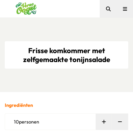
Zoeken
Me
Verse Oogst
Frisse komkommer met
zelfgemaakte tonijnsalade
Ingrediënten
Persoon toe
Verw
10
personen