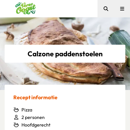
Zoeken
Me
Verse Oogst
Calzone paddenstoelen
Recept informatie
Pizza
2 personen
Hoofdgerecht