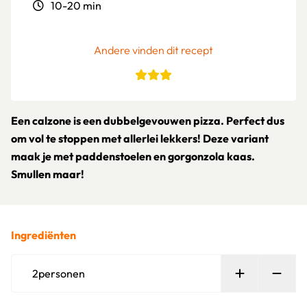
10-20 min
Andere vinden dit recept
Een calzone is een dubbelgevouwen pizza. Perfect dus
om vol te stoppen met allerlei lekkers! Deze variant
maak je met paddenstoelen en gorgonzola kaas.
Smullen maar!
Ingrediënten
Persoon toe
Verw
2
personen