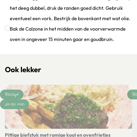
het deeg dubbel, druk de randen goed dicht. Gebruik
eventueel een vork. Bestrijk de bovenkant met wat olie.
Klik om dit selectievakje aan te vinken
Bak de Calzone in het midden van de voorverwarmde
oven in ongeveer 15 minuten gaar en goudbruin.
Klik om dit selectievakje aan te vinken
Ook lekker
Recept
Re
20-30 min
Pittige biefstuk met romige kool en ovenfrietjes