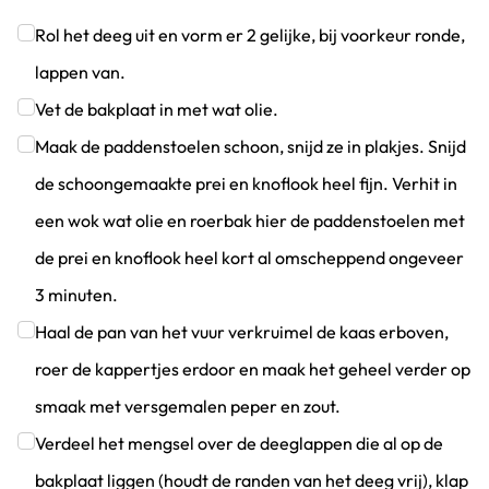
Rol het deeg uit en vorm er 2 gelijke, bij voorkeur ronde,
lappen van.
Klik om dit selectievakje aan te vinken
Vet de bakplaat in met wat olie.
Klik om dit selectievakje aan te vinken
Maak de paddenstoelen schoon, snijd ze in plakjes. Snijd
de schoongemaakte prei en knoflook heel fijn. Verhit in
een wok wat olie en roerbak hier de paddenstoelen met
de prei en knoflook heel kort al omscheppend ongeveer
3 minuten.
Klik om dit selectievakje aan te vinken
Haal de pan van het vuur verkruimel de kaas erboven,
roer de kappertjes erdoor en maak het geheel verder op
smaak met versgemalen peper en zout.
Klik om dit selectievakje aan te vinken
Verdeel het mengsel over de deeglappen die al op de
bakplaat liggen (houdt de randen van het deeg vrij), klap