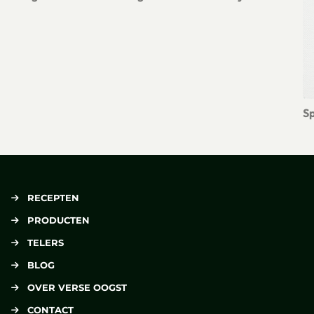
Lees meer over Pittige biefstuk met romige kool en ovenfriet
Sp
Le
RECEPTEN
PRODUCTEN
TELERS
BLOG
OVER VERSE OOGST
CONTACT