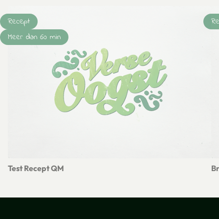
Recept
Re
Meer dan 60 min
Test Recept QM
Br
Lees meer over Test Recept QM
Le