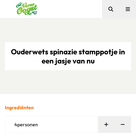
Zoeken
Me
Verse Oogst
Ouderwets spinazie stamppotje in
een jasje van nu
Ingrediënten
Persoon toe
Verw
4
personen