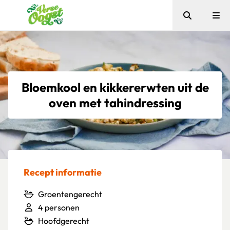
Zoeken
Me
Verse Oogst
Bloemkool en kikkererwten uit de
oven met tahindressing
Recept informatie
Groentengerecht
4 personen
Hoofdgerecht