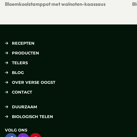
Bloemkoolstamppot met walnoten-kaassaus
B
Lees meer over Bloemkoolstamppot met walnoten-kaassaus
Le
RECEPTEN
PRODUCTEN
TELERS
BLOG
OVER VERSE OOGST
CONTACT
DUURZAAM
BIOLOGISCH TELEN
VOLG ONS