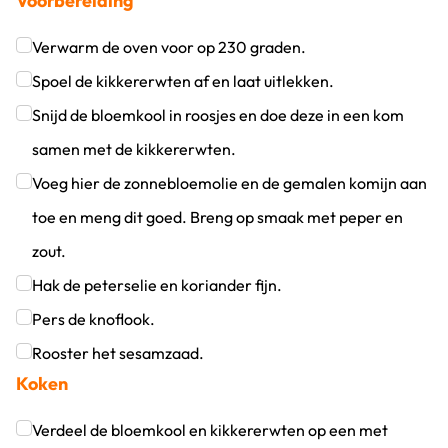
Voorbereiding
Verwarm de oven voor op 230 graden.
Klik om dit selectievakje aan te vinken
Spoel de kikkererwten af en laat uitlekken.
Klik om dit selectievakje aan te vinken
Snijd de bloemkool in roosjes en doe deze in een kom
samen met de kikkererwten.
Klik om dit selectievakje aan te vinken
Voeg hier de zonnebloemolie en de gemalen komijn aan
toe en meng dit goed. Breng op smaak met peper en
zout.
Klik om dit selectievakje aan te vinken
Hak de peterselie en koriander fijn.
Klik om dit selectievakje aan te vinken
Pers de knoflook.
Klik om dit selectievakje aan te vinken
Rooster het sesamzaad.
Koken
Klik om dit selectievakje aan te vinken
Verdeel de bloemkool en kikkererwten op een met