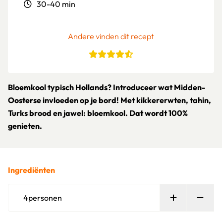
30-40 min
Andere vinden dit recept
Bloemkool typisch Hollands? Introduceer wat Midden-
Oosterse invloeden op je bord! Met kikkererwten, tahin,
Turks brood en jawel: bloemkool. Dat wordt 100%
genieten.
Ingrediënten
Persoon toe
Verw
4
personen