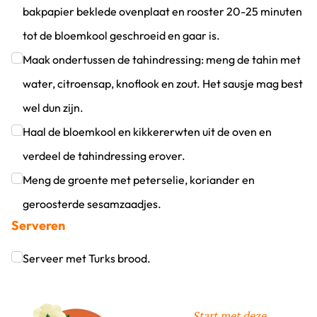
bakpapier beklede ovenplaat en rooster 20-25 minuten
tot de bloemkool geschroeid en gaar is.
Klik om dit selectievakje aan te vinken
Maak ondertussen de tahindressing: meng de tahin met
water, citroensap, knoflook en zout. Het sausje mag best
wel dun zijn.
Klik om dit selectievakje aan te vinken
Haal de bloemkool en kikkererwten uit de oven en
verdeel de tahindressing erover.
Klik om dit selectievakje aan te vinken
Meng de groente met peterselie, koriander en
geroosterde sesamzaadjes.
Serveren
Klik om dit selectievakje aan te vinken
Serveer met Turks brood.
Klik om dit selectievakje aan te vinken
Start met deze