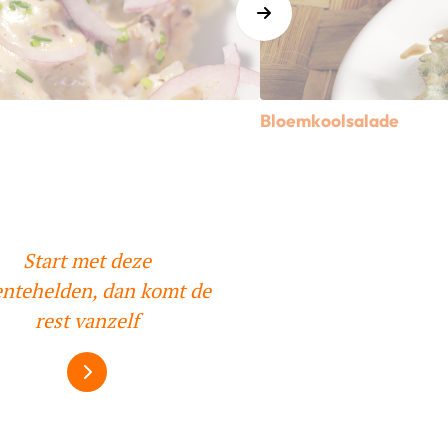
Bloemkoolsalade
assaus
Lees meer over Bloemkoo
Start met deze
entehelden, dan komt de
rest vanzelf
Alles over #veggiesfirst