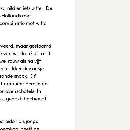
 mild en iets bitter. De
r-Hollands met
combinatie met witte
rveerd, maar gestoomd
 je van wokken? Je kunt
el rauw als na vijf
een lekker dipsausje
ezonde snack. Of
f gratineer hem in de
or ovenschotels. In
s, gehakt, hachee of
ereiden als jonge
loemkool heeft de