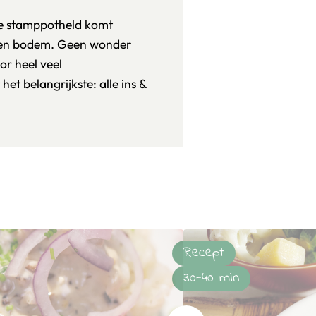
ze stamppotheld komt
gen bodem. Geen wonder
oor heel veel
et belangrijkste: alle ins &
n
Recept
30-40 min