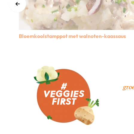
Bloemkoolstamppot met walnoten-kaassaus
Lees meer over Bloemkoolstamppot met walnoten-ka
gro