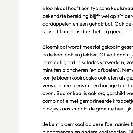
Bloemkool heeft een typische koolsmaak:
bekendste bereiding blijft wel op z’n oe
aardappelen en een gehaktbal. Ook de 
saus of kaassaus doet het erg goed.
Bloemkool wordt meestal gekookt gese
is de kool ook erg lekker. Of wat dacht
hem ook goed in salades verwerken, zow
minuten blancheren (en afkoelen). Met 
kun je bloemkoolroosjes ook eten als g
verwerk hem eens in een hartige taart o
oven. Boerenkool is ook erg geschikt vo
combinatie met gemarineerde krabbetje
blokjes kaas smaakt de groente heerlijk.
Je kunt bloemkool op dezelfde manier b
bladgroenten en andere koolsoorten. B