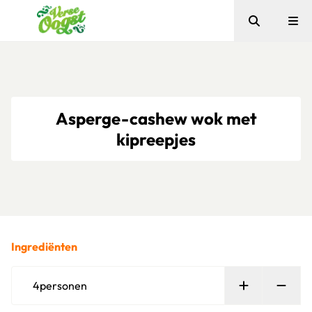
Zoeken
Me
Verse Oogst
Asperge-cashew wok met
kipreepjes
Ingrediënten
Persoon toe
Verw
4
personen