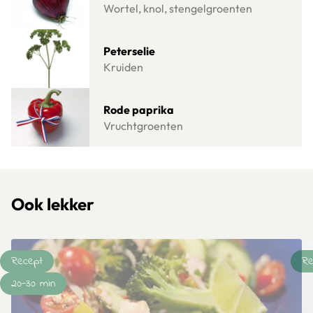
Wortel, knol, stengelgroenten
Lees meer over Peterselie
Peterselie
Kruiden
Lees meer over Rode paprika
Rode paprika
Vruchtgroenten
Ook lekker
Recept
Re
20-30 min