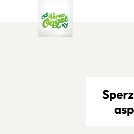
Verse Oogst
Sperz
asp