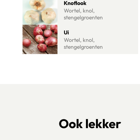
Knoflook
Wortel, knol,
stengelgroenten
Lees meer over Ui
Ui
Wortel, knol,
stengelgroenten
Ook lekker