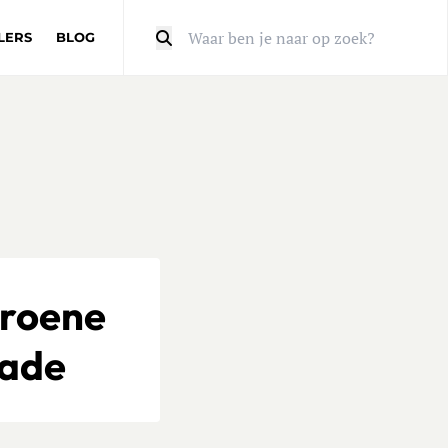
LERS
BLOG
Zoeken
groene
lade