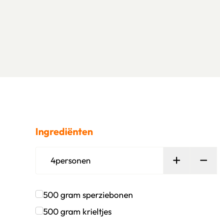
Ingrediënten
Persoon t
Ver
4
personen
500
gram
sperziebonen
Klik om dit selectievakje aan te vinken
500
gram
krieltjes