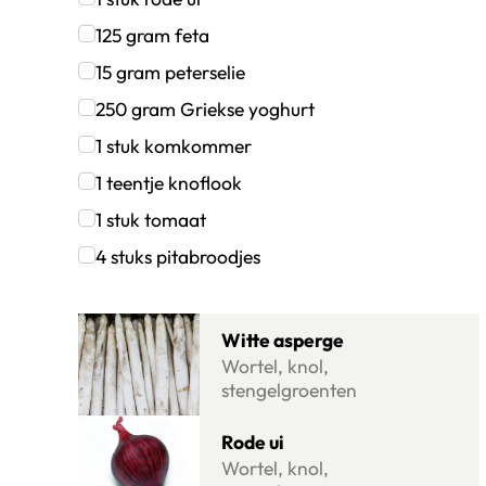
Klik om dit selectievakje aan te vinken
125
gram
feta
Klik om dit selectievakje aan te vinken
15
gram
peterselie
Klik om dit selectievakje aan te vinken
250
gram
Griekse yoghurt
Klik om dit selectievakje aan te vinken
1
stuk
komkommer
Klik om dit selectievakje aan te vinken
1
teentje
knoflook
Klik om dit selectievakje aan te vinken
1
stuk
tomaat
Klik om dit selectievakje aan te vinken
4
stuks
pitabroodjes
Klik om dit selectievakje aan te vinken
Lees meer over Witte asperge
Witte asperge
Wortel, knol,
stengelgroenten
Lees meer over Rode ui
Rode ui
Wortel, knol,