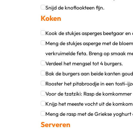
Klik om dit selectievakje aan te vinken
Snijd de knoflookteen fijn.
Koken
Klik om dit selectievakje aan te vinken
Kook de stukjes asperges beetgaar en 
Klik om dit selectievakje aan te vinken
Meng de stukjes asperge met de bloem, 
verkruimelde feta. Breng op smaak met
Klik om dit selectievakje aan te vinken
Verdeel het mengsel tot 4 burgers.
Klik om dit selectievakje aan te vinken
Bak de burgers aan beide kanten goudbr
Klik om dit selectievakje aan te vinken
Rooster het pitabroodje in een tosti-ijz
Klik om dit selectievakje aan te vinken
Voor de tzatziki: Rasp de komkommer e
Klik om dit selectievakje aan te vinken
Knijp het meeste vocht uit de komko
Klik om dit selectievakje aan te vinken
Meng de rasp met de Griekse yoghurt 
Serveren
Klik om dit selectievakje aan te vinken