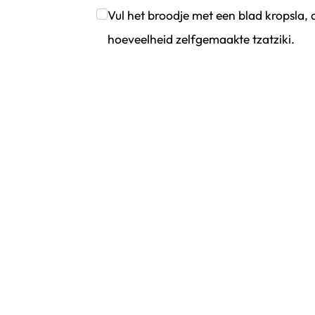
Vul het broodje met een blad kropsla, 
hoeveelheid zelfgemaakte tzatziki.
Klik om dit selectievakje aan te vinken