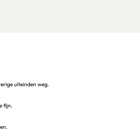
terige uiteinden weg.
 fijn.
ken.