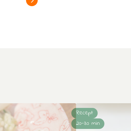
alles over asperges
Recept
20-30 min