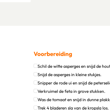
Voorbereiding
Schil de witte asperges en snijd de hou
oevoegen
wijder persoon
Klik om dit selectievakje aan te vinken
Snijd de asperges in kleine stukjes.
Klik om dit selectievakje aan te vinken
Snipper de rode ui en snijd de peterselie
Klik om dit selectievakje aan te vinken
Verkruimel de feta in grove stukken.
Klik om dit selectievakje aan te vinken
Was de tomaat en snijd in dunne plak
Klik om dit selectievakje aan te vinken
Trek 4 bladeren sla van de kropsla los.