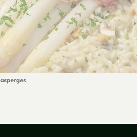
 asperges
et witte asperges