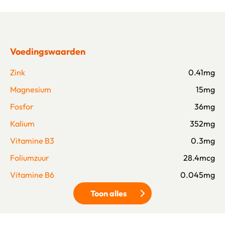
Voedingswaarden
Zink
0.41mg
Magnesium
15mg
Fosfor
36mg
Kalium
352mg
Vitamine B3
0.3mg
Foliumzuur
28.4mcg
Vitamine B6
0.045mg
Toon alles
Klik om meer voedingswaarden 