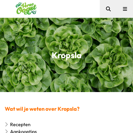
Zoeken
Me
Verse Oogst
Kropsla
Wat wil je weten over Kropsla?
Recepten
Aankooptips