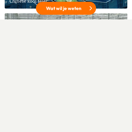
Chinese kool teler
Wat wil je weten
Lees meer over MTS De Jongh-Sillekens
DELEN
Deel op Facebook
Deel via e-mail
Deel op Pinterest
Deel op X
Kuiper v.o.f.
Chinese kool teler
Lees meer over Kuiper v.o.f.