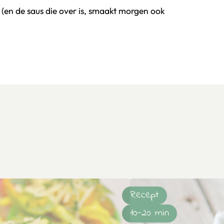
ij (en de saus die over is, smaakt morgen ook
Recept
10-20 min