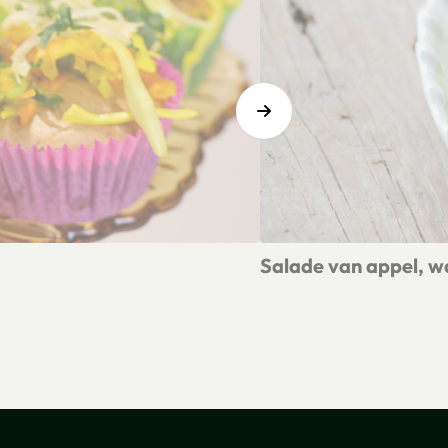
Salade van appel, w
Lees meer over Salade van