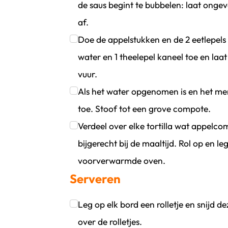
de saus begint te bubbelen: laat onge
af.
Klik om dit selectievakje aan te vinken
Doe de appelstukken en de 2 eetlepels
water en 1 theelepel kaneel toe en la
vuur.
Klik om dit selectievakje aan te vinken
Als het water opgenomen is en het me
toe. Stoof tot een grove compote.
Klik om dit selectievakje aan te vinken
Verdeel over elke tortilla wat appelcom
bijgerecht bij de maaltijd. Rol op en l
voorverwarmde oven.
Serveren
Klik om dit selectievakje aan te vinken
Leg op elk bord een rolletje en snijd
over de rolletjes.