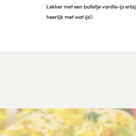
Klik om dit selectievakje aan te vinken
Lekker met een bolletje vanille-ijs erb
heerlijk met wat ijs!)
Klik om dit selectievakje aan te vinken