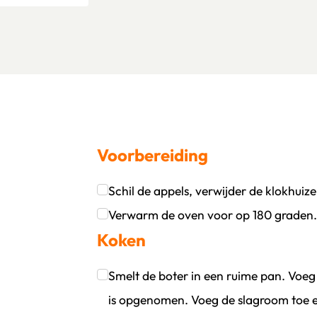
Voorbereiding
Schil de appels, verwijder de klokhuize
oevoegen
wijder persoon
Klik om dit selectievakje aan te vinken
Verwarm de oven voor op 180 graden
Koken
Klik om dit selectievakje aan te vinken
Smelt de boter in een ruime pan. Voeg 
is opgenomen. Voeg de slagroom toe en 