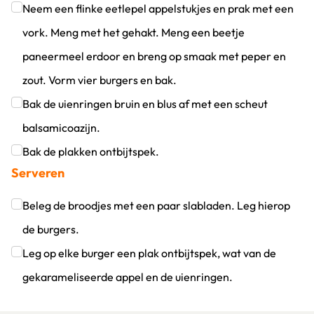
Klik om dit selectievakje aan te vinken
Neem een flinke eetlepel appelstukjes en prak met een
vork. Meng met het gehakt. Meng een beetje
paneermeel erdoor en breng op smaak met peper en
zout. Vorm vier burgers en bak.
Klik om dit selectievakje aan te vinken
Bak de uienringen bruin en blus af met een scheut
balsamicoazijn.
Klik om dit selectievakje aan te vinken
Bak de plakken ontbijtspek.
Serveren
Klik om dit selectievakje aan te vinken
Beleg de broodjes met een paar slabladen. Leg hierop
de burgers.
Klik om dit selectievakje aan te vinken
Leg op elke burger een plak ontbijtspek, wat van de
gekarameliseerde appel en de uienringen.
Klik om dit selectievakje aan te vinken