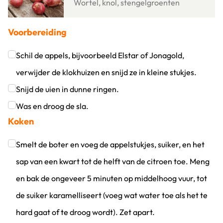
Wortel, knol, stengelgroenten
Voorbereiding
Schil de appels, bijvoorbeeld Elstar of Jonagold,
verwijder de klokhuizen en snijd ze in kleine stukjes.
Klik om dit selectievakje aan te vinken
Snijd de uien in dunne ringen.
Klik om dit selectievakje aan te vinken
Was en droog de sla.
Koken
Klik om dit selectievakje aan te vinken
Smelt de boter en voeg de appelstukjes, suiker, en het
sap van een kwart tot de helft van de citroen toe. Meng
en bak de ongeveer 5 minuten op middelhoog vuur, tot
de suiker karamelliseert (voeg wat water toe als het te
hard gaat of te droog wordt). Zet apart.