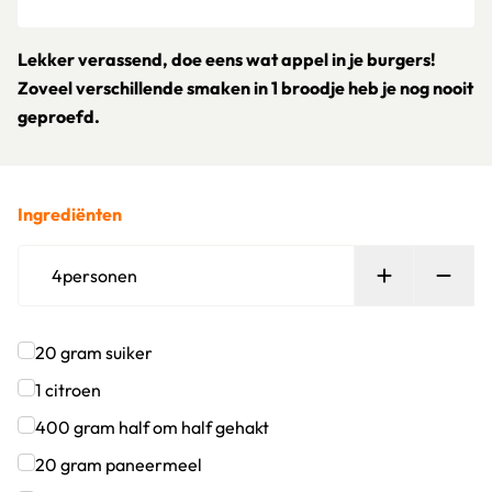
Lekker verassend, doe eens wat appel in je burgers!
Zoveel verschillende smaken in 1 broodje heb je nog nooit
geproefd.
Ingrediënten
Persoon toe
Verw
4
personen
20
gram
suiker
Klik om dit selectievakje aan te vinken
1
citroen
Klik om dit selectievakje aan te vinken
400
gram
half om half gehakt
Klik om dit selectievakje aan te vinken
20
gram
paneermeel