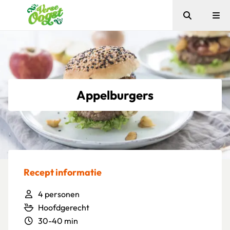
Zoeken
Me
Verse Oogst
Appelburgers
Recept informatie
4 personen
Hoofdgerecht
30-40 min