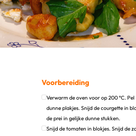
Voorbereiding
Verwarm de oven voor op 200 ºC. Pel en
oevoegen
wijder persoon
dunne plakjes. Snijd de courgette in bl
de prei in gelijke dunne stukken.
Klik om dit selectievakje aan te vinken
Snijd de tomaten in blokjes. Snijd de z