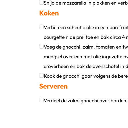
Klik om dit selectievakje aan te vinken
Snijd de mozzarella in plakken en verb
Koken
Klik om dit selectievakje aan te vinken
Verhit een scheutje olie in een pan fru
courgette n de prei toe en bak circa 4
Klik om dit selectievakje aan te vinken
Voeg de gnocchi, zalm, tomaten en twe
mengsel over een met olie ingevette o
eroverheen en bak de ovenschotel in d
Klik om dit selectievakje aan te vinken
Kook de gnocchi gaar volgens de bere
Serveren
Klik om dit selectievakje aan te vinken
Verdeel de zalm-gnocchi over borden. 
Klik om dit selectievakje aan te vinken