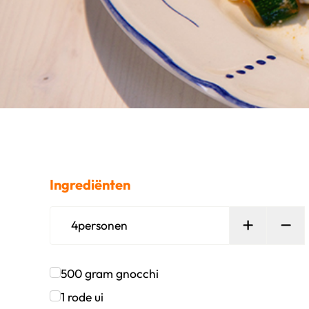
Ingrediënten
Persoon t
Ver
4
personen
500
gram
gnocchi
Klik om dit selectievakje aan te vinken
1
rode ui