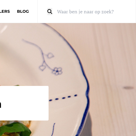
LERS
BLOG
Zoeken
n