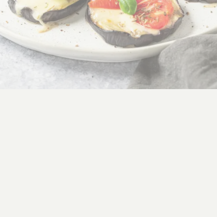
’s
DELEN
Deel op Facebook
Deel via e-mail
Deel op Pinterest
Deel op X
VOLG 
DUURZAAM
BIOLOGISCH TELEN