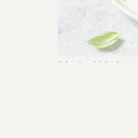
Aubergine mini pizza’s
Lees meer over Aubergine mini pizza
RECEPTEN
PRODUCTEN