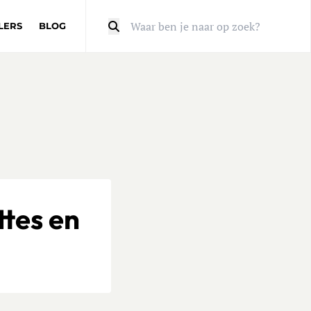
LERS
BLOG
Zoeken
tes en