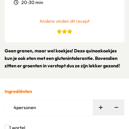
20-30 min
Andere vinden dit recept
Geen granen, maar wel koekjes! Deze quinoakoekjes
kun je ook eten met een glutenintolerantie. Bovendien
zitten er groenten in verstopt dus ze zijn lekker gezond!
Ingrediënten
Persoon toe
Verw
4
personen
1
wortel