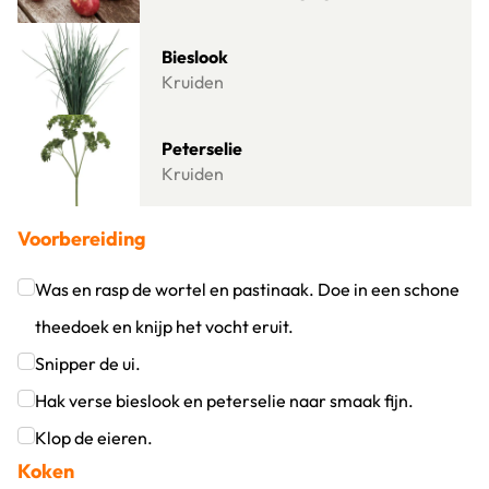
Lees meer over Bieslook
Bieslook
Kruiden
Lees meer over Peterselie
Peterselie
Kruiden
Voorbereiding
Was en rasp de wortel en pastinaak. Doe in een schone
theedoek en knijp het vocht eruit.
Klik om dit selectievakje aan te vinken
Snipper de ui.
Klik om dit selectievakje aan te vinken
Hak verse bieslook en peterselie naar smaak fijn.
Klik om dit selectievakje aan te vinken
Klop de eieren.
Koken
Klik om dit selectievakje aan te vinken