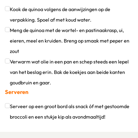
Kook de quinoa volgens de aanwijzingen op de
verpakking. Spoel af met koud water.
Klik om dit selectievakje aan te vinken
Meng de quinoa met de wortel- en pastinaakrasp, ui,
eieren, meel en kruiden. Breng op smaak met peper en
zout
Klik om dit selectievakje aan te vinken
Verwarm wat olie in een pan en schep steeds een lepel
van het beslag erin. Bak de koekjes aan beide kanten
goudbruin en gaar.
Serveren
Klik om dit selectievakje aan te vinken
Serveer op een groot bord als snack óf met gestoomde
broccoli en een stukje kip als avondmaaltijd!
Klik om dit selectievakje aan te vinken