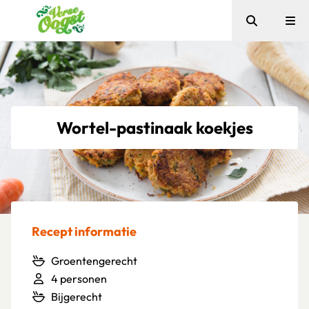
Zoeken
Me
Verse Oogst
Wortel-pastinaak koekjes
Recept informatie
Groentengerecht
4 personen
Bijgerecht